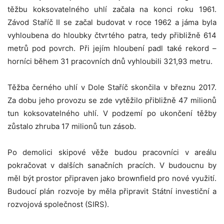
těžbu koksovatelného uhlí začala na konci roku 1961.
Závod Staříč II se začal budovat v roce 1962 a jáma byla
vyhloubena do hloubky čtvrtého patra, tedy přibližně 614
metrů pod povrch. Při jejím hloubení padl také rekord –
horníci během 31 pracovních dnů vyhloubili 321,93 metru.
Těžba černého uhlí v Dole Staříč skončila v březnu 2017.
Za dobu jeho provozu se zde vytěžilo přibližně 47 milionů
tun koksovatelného uhlí. V podzemí po ukončení těžby
zůstalo zhruba 17 milionů tun zásob.
Po demolici skipové věže budou pracovníci v areálu
pokračovat v dalších sanačních pracích. V budoucnu by
měl být prostor připraven jako brownfield pro nové využití.
Budoucí plán rozvoje by měla připravit Státní investiční a
rozvojová společnost (SIRS).