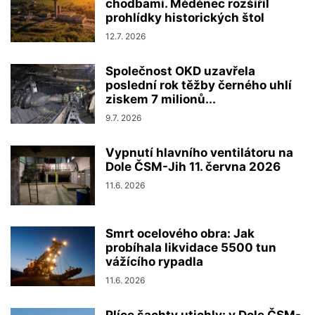
chodbami. Měděnec rozšířil
prohlídky historických štol
12.7. 2026
Společnost OKD uzavřela
poslední rok těžby černého uhlí
ziskem 7 milionů...
9.7. 2026
Vypnutí hlavního ventilátoru na
Dole ČSM-Jih 11. června 2026
11.6. 2026
Smrt ocelového obra: Jak
probíhala likvidace 5500 tun
vážícího rypadla
11.6. 2026
Plíce šachty utichly: v Dole ČSM-