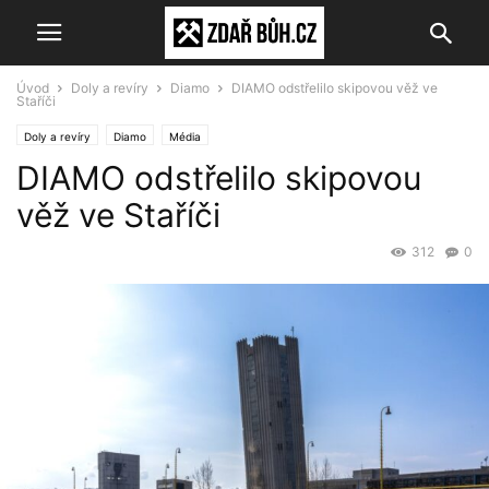
Úvod
Doly a revíry
Diamo
DIAMO odstřelilo skipovou věž ve
Staříči
Doly a revíry
Diamo
Média
DIAMO odstřelilo skipovou
věž ve Staříči
312
0