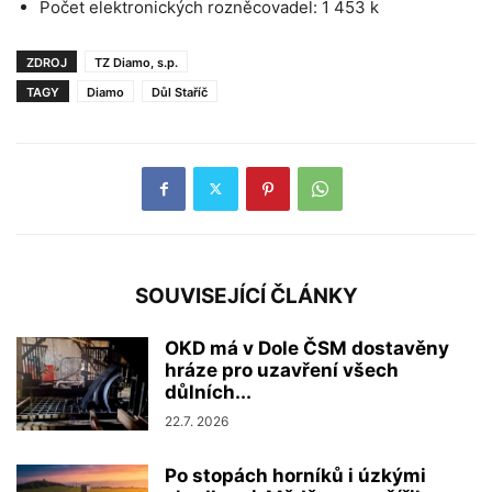
Počet elektronických rozněcovadel: 1 453 k
ZDROJ
TZ Diamo, s.p.
TAGY
Diamo
Důl Staříč
SOUVISEJÍCÍ ČLÁNKY
OKD má v Dole ČSM dostavěny
hráze pro uzavření všech
důlních...
22.7. 2026
Po stopách horníků i úzkými