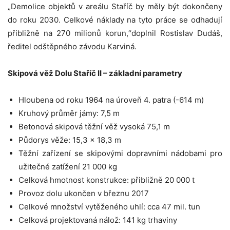
„Demolice objektů v areálu Staříč by měly být dokončeny
do roku 2030. Celkové náklady na tyto práce se odhadují
přibližně na 270 milionů korun,“doplnil Rostislav Dudáš,
ředitel odštěpného závodu Karviná.
Skipová věž Dolu Staříč II – základní parametry
Hloubena od roku 1964 na úroveň 4. patra (-614 m)
Kruhový průměr jámy: 7,5 m
Betonová skipová těžní věž vysoká 75,1 m
Půdorys věže: 15,3 × 18,3 m
Těžní zařízení se skipovými dopravními nádobami pro
užitečné zatížení 21 000 kg
Celková hmotnost konstrukce: přibližně 20 000 t
Provoz dolu ukončen v březnu 2017
Celkové množství vytěženého uhlí: cca 47 mil. tun
Celková projektovaná nálož: 141 kg trhaviny