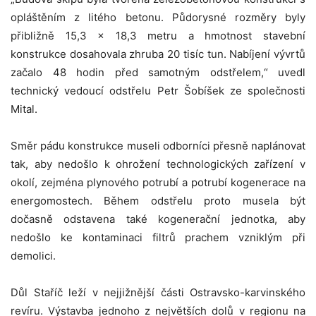
opláštěním z litého betonu. Půdorysné rozměry byly
přibližně 15,3 × 18,3 metru a hmotnost stavební
konstrukce dosahovala zhruba 20 tisíc tun. Nabíjení vývrtů
začalo 48 hodin před samotným odstřelem,“ uvedl
technický vedoucí odstřelu Petr Šobíšek ze společnosti
Mital.
Směr pádu konstrukce museli odborníci přesně naplánovat
tak, aby nedošlo k ohrožení technologických zařízení v
okolí, zejména plynového potrubí a potrubí kogenerace na
energomostech. Během odstřelu proto musela být
dočasně odstavena také kogenerační jednotka, aby
nedošlo ke kontaminaci filtrů prachem vzniklým při
demolici.
Důl Staříč leží v nejjižnější části Ostravsko-karvinského
revíru. Výstavba jednoho z největších dolů v regionu na