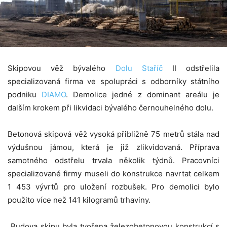
Skipovou věž bývalého
Dolu Staříč
II odstřelila
specializovaná firma ve spolupráci s odborníky státního
podniku
DIAMO
. Demolice jedné z dominant areálu je
dalším krokem při likvidaci bývalého černouhelného dolu.
Betonová skipová věž vysoká přibližně 75 metrů stála nad
výdušnou jámou, která je již zlikvidovaná. Příprava
samotného odstřelu trvala několik týdnů. Pracovníci
specializované firmy museli do konstrukce navrtat celkem
1 453 vývrtů pro uložení rozbušek. Pro demolici bylo
použito více než 141 kilogramů trhaviny.
„Budova skipu byla tvořena železobetonovou konstrukcí s