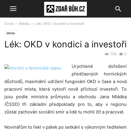
Úvod
Média
Lék: OKD v kondici a investoři
Média
Lék: OKD v kondici a investoři
759
0
Urychlené dořešení
předčasných hornických
důchodů, maximální udržení fungování OKD v čase a nová
pracovní místa, která vytvoří nově příchozí investoři. To
jsou podle ministra průmyslu a obchodu Jana Mládka
(ČSSD) tři základní předpoklady pro to, aby v regionu
zůstal zachován sociální smír a lidé tu mohli žít a pracovat.
Novinářům to řekl v pátek po setkání s výkonným ředitelem