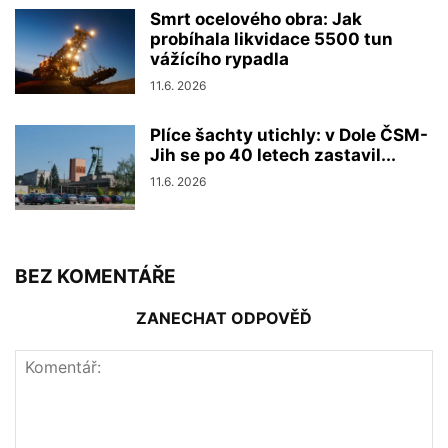
Smrt ocelového obra: Jak
probíhala likvidace 5500 tun
vážícího rypadla
11.6. 2026
Plíce šachty utichly: v Dole ČSM-
Jih se po 40 letech zastavil...
11.6. 2026
BEZ KOMENTÁŘE
ZANECHAT ODPOVĚĎ