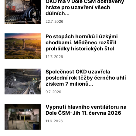
OKD má v Dole ČSM dostavěny
hráze pro uzavření všech
důlních...
22.7. 2026
Po stopách horníků i úzkými
chodbami. Měděnec rozšířil
prohlídky historických štol
12.7. 2026
Společnost OKD uzavřela
poslední rok těžby černého uhlí
ziskem 7 milionů...
9.7. 2026
Vypnutí hlavního ventilátoru na
Dole ČSM-Jih 11. června 2026
11.6. 2026