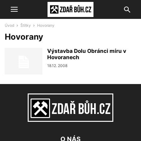
Úvod
Štítky
Hovorany
Hovorany
Výstavba Dolu Obránci míru v
Hovoranech
18.12. 2008
O NÁS