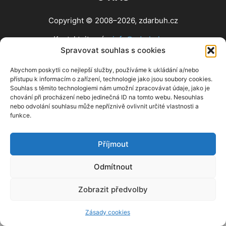
Copyright © 2008–2026, zdarbuh.cz
Kontaktujte nás:
info@zdarbuh.cz
Spravovat souhlas s cookies
NÁSLEDUJ NÁS
Abychom poskytli co nejlepší služby, používáme k ukládání a/nebo
přístupu k informacím o zařízení, technologie jako jsou soubory cookies.
Souhlas s těmito technologiemi nám umožní zpracovávat údaje, jako je
chování při procházení nebo jedinečná ID na tomto webu. Nesouhlas
nebo odvolání souhlasu může nepříznivě ovlivnit určité vlastnosti a
funkce.
Příjmout
Odmítnout
Zobrazit předvolby
Zásady cookies