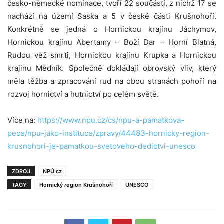
česko-německé nominace, tvoří 22 součástí, z nichž 17 se
nachází na území Saska a 5 v české části Krušnohoří.
Konkrétně se jedná o Hornickou krajinu Jáchymov,
Hornickou krajinu Abertamy – Boží Dar – Horní Blatná,
Rudou věž smrti, Hornickou krajinu Krupka a Hornickou
krajinu Mědník. Společně dokládají obrovský vliv, který
měla těžba a zpracování rud na obou stranách pohoří na
rozvoj hornictví a hutnictví po celém světě.
Více na:
https://www.npu.cz/cs/npu-a-pamatkova-
pece/npu-jako-instituce/zpravy/44483-hornicky-region-
krusnohori-je-pamatkou-svetoveho-dedictvi-unesco
ZDROJ
NPÚ.cz
TAGY
Hornický region Krušnohoří
UNESCO