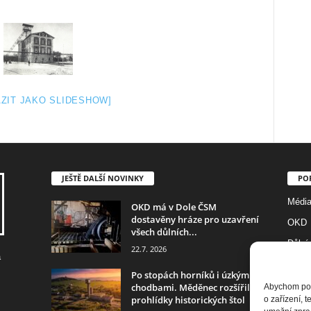
ZIT JAKO SLIDESHOW]
JEŠTĚ DALŠÍ NOVINKY
PO
Médi
OKD má v Dole ČSM
dostavěny hráze pro uzavření
OKD
všech důlních...
Důlní
22.7. 2026
a
Foto
Po stopách horníků i úzkými
Diam
chodbami. Měděnec rozšířil
Abychom posk
prohlídky historických štol
o zařízení, 
Histor