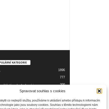
PULÁRNÍ KATEGORIE
1896
a
777
200
 neštěstí, nehody, havárie
Spravovat souhlas s cookies
139
137
o
ytli co nejlepší služby, používáme k ukládání a/nebo přístupu k informacím
technologie jako jsou soubory cookies. Souhlas s těmito technologiemi nám
129
ie