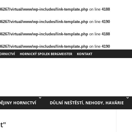
/36267/virtual/www/wp-includes/link-template.php
on line
4188
/36267/virtual/www/wp-includes/link-template.php
on line
4190
/36267/virtual/www/wp-includes/link-template.php
on line
4188
/36267/virtual/www/wp-includes/link-template.php
on line
4190
ORNICTVÍ
HORNICKÝ SPOLEK BERGMEISTER
KONTAKT
DĚJINY HORNICTVÍ
DŮLNÍ NEŠTĚSTÍ, NEHODY, HAVÁRIE
t"