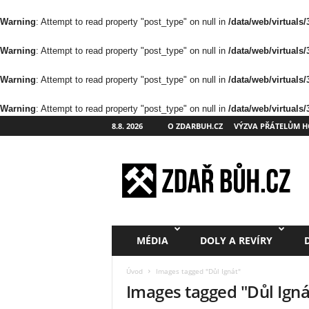
Warning
: Attempt to read property "post_type" on null in
/data/web/virtuals
Warning
: Attempt to read property "post_type" on null in
/data/web/virtuals
Warning
: Attempt to read property "post_type" on null in
/data/web/virtuals
Warning
: Attempt to read property "post_type" on null in
/data/web/virtuals
8.8. 2026
O ZDARBUH.CZ
VÝZVA PŘÁTELŮM H
Z
d
a
ř
B
ů
h
MÉDIA
DOLY A REVÍRY
.
c
Úvod
Images tagged "Důl Ignát"
z
Images tagged "Důl Igná