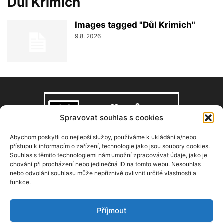
Důl Krimich
Images tagged "Důl Krimich"
9.8. 2026
Spravovat souhlas s cookies
Abychom poskytli co nejlepší služby, používáme k ukládání a/nebo
přístupu k informacím o zařízení, technologie jako jsou soubory cookies.
Souhlas s těmito technologiemi nám umožní zpracovávat údaje, jako je
O NÁS
chování při procházení nebo jedinečná ID na tomto webu. Nesouhlas
nebo odvolání souhlasu může nepříznivě ovlivnit určité vlastnosti a
funkce.
Copyright © 2008–2026, zdarbuh.cz
Kontaktujte nás:
info@zdarbuh.cz
Příjmout