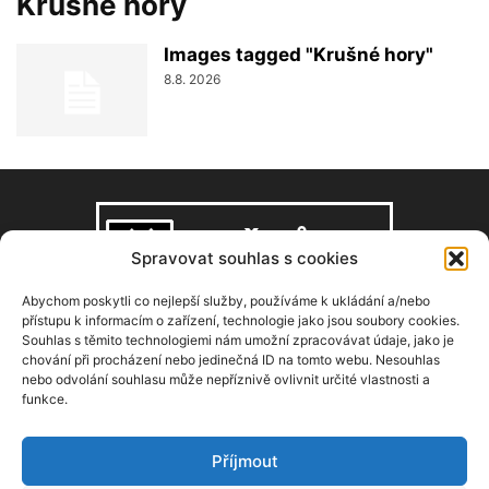
Krušné hory
Images tagged "Krušné hory"
8.8. 2026
Spravovat souhlas s cookies
Abychom poskytli co nejlepší služby, používáme k ukládání a/nebo
přístupu k informacím o zařízení, technologie jako jsou soubory cookies.
Souhlas s těmito technologiemi nám umožní zpracovávat údaje, jako je
O NÁS
chování při procházení nebo jedinečná ID na tomto webu. Nesouhlas
nebo odvolání souhlasu může nepříznivě ovlivnit určité vlastnosti a
funkce.
Copyright © 2008–2026, zdarbuh.cz
Kontaktujte nás:
info@zdarbuh.cz
Příjmout