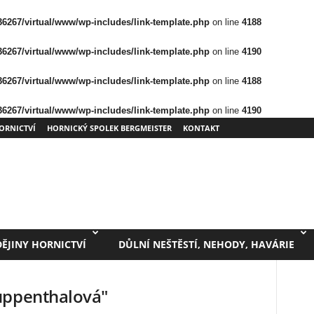
/36267/virtual/www/wp-includes/link-template.php
on line
4188
/36267/virtual/www/wp-includes/link-template.php
on line
4190
/36267/virtual/www/wp-includes/link-template.php
on line
4188
/36267/virtual/www/wp-includes/link-template.php
on line
4190
ORNICTVÍ
HORNICKÝ SPOLEK BERGMEISTER
KONTAKT
DĚJINY HORNICTVÍ
DŮLNÍ NEŠTĚSTÍ, NEHODY, HAVÁRIE
uppenthalová"