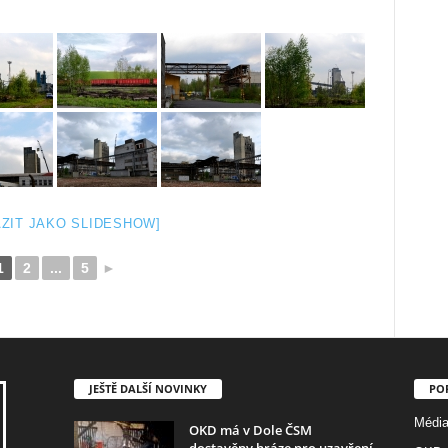
ZIT JAKO SLIDESHOW]
1
2
...
5
►
JEŠTĚ DALŠÍ NOVINKY
PO
Médi
OKD má v Dole ČSM