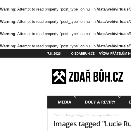
Warning
: Attempt to read property "post_type" on null in
/data/web/virtuals
Warning
: Attempt to read property "post_type" on null in
/data/web/virtuals
Warning
: Attempt to read property "post_type" on null in
/data/web/virtuals
Warning
: Attempt to read property "post_type" on null in
/data/web/virtuals
7.8. 2026
O ZDARBUH.CZ
VÝZVA PŘÁTELŮM H
Z
d
a
ř
B
ů
h
MÉDIA
DOLY A REVÍRY
.
c
Úvod
Images tagged "Lucie Ruppenthalová"
z
Images tagged "Lucie R