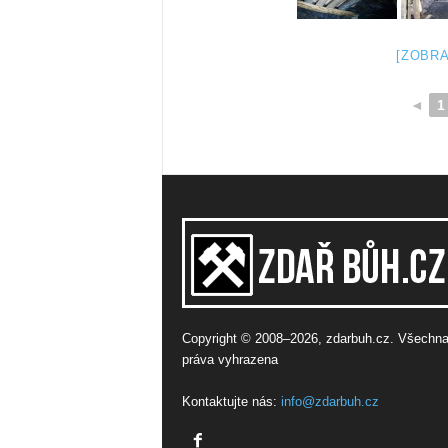
[ZOBRA
◄
1
Copyright © 2008–2026, zdarbuh.cz. Všechn
práva vyhrazena
Kontaktujte nás:
info@zdarbuh.cz