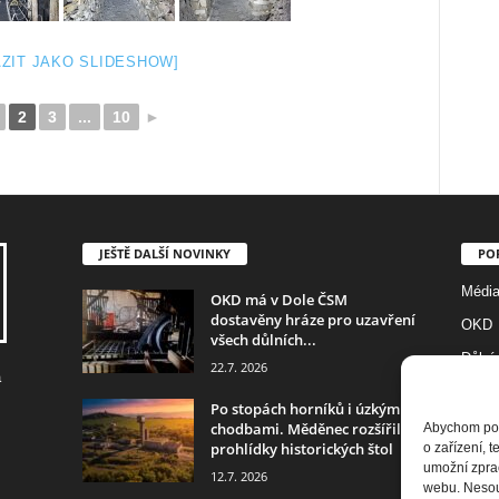
ZIT JAKO SLIDESHOW]
2
3
...
10
►
JEŠTĚ DALŠÍ NOVINKY
PO
Médi
OKD má v Dole ČSM
dostavěny hráze pro uzavření
OKD
všech důlních...
Důlní
22.7. 2026
a
Foto
Po stopách horníků i úzkými
Diam
chodbami. Měděnec rozšířil
Abychom posk
prohlídky historických štol
o zařízení, 
Histor
umožní zprac
12.7. 2026
webu. Nesouh
RD Je