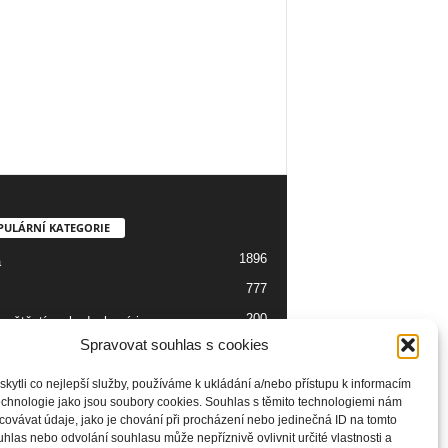
PULÁRNÍ KATEGORIE
1896
a
777
200
 neštěstí, nehody, havárie
Spravovat souhlas s cookies
139
137
o
ytli co nejlepší služby, používáme k ukládání a/nebo přístupu k informacím
technologie jako jsou soubory cookies. Souhlas s těmito technologiemi nám
129
ie
ovávat údaje, jako je chování při procházení nebo jedinečná ID na tomto
99
las nebo odvolání souhlasu může nepříznivě ovlivnit určité vlastnosti a
seník