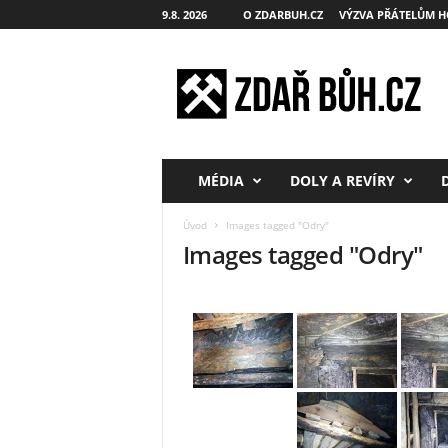
9.8. 2026
O ZDARBUH.CZ
VÝZVA PŘÁTELŮM H
Z
d
a
ř
B
ů
h
MÉDIA
DOLY A REVÍRY
.
c
Úvod
Images tagged "Odry"
z
Images tagged "Odry"