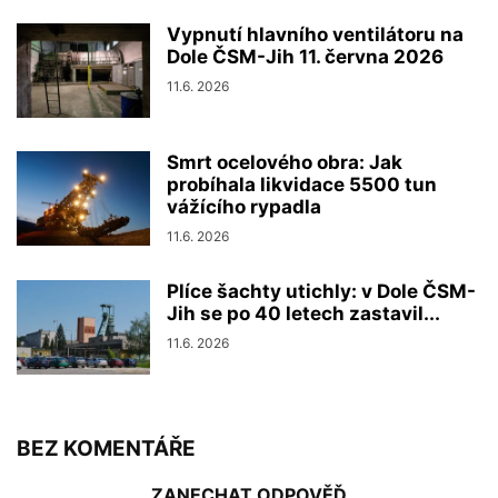
Vypnutí hlavního ventilátoru na
Dole ČSM-Jih 11. června 2026
11.6. 2026
Smrt ocelového obra: Jak
probíhala likvidace 5500 tun
vážícího rypadla
11.6. 2026
Plíce šachty utichly: v Dole ČSM-
Jih se po 40 letech zastavil...
11.6. 2026
BEZ KOMENTÁŘE
ZANECHAT ODPOVĚĎ