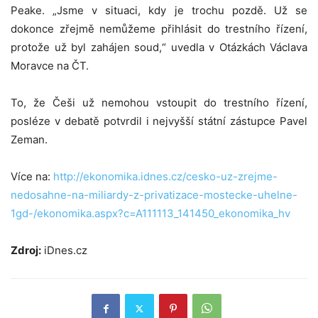
Peake. „Jsme v situaci, kdy je trochu pozdě. Už se
dokonce zřejmě nemůžeme přihlásit do trestního řízení,
protože už byl zahájen soud,“ uvedla v Otázkách Václava
Moravce na ČT.
To, že Češi už nemohou vstoupit do trestního řízení,
posléze v debatě potvrdil i nejvyšší státní zástupce Pavel
Zeman.
Více na:
http://ekonomika.idnes.cz/cesko-uz-zrejme-
nedosahne-na-miliardy-z-privatizace-mostecke-uhelne-
1gd-/ekonomika.aspx?c=A111113_141450_ekonomika_hv
Zdroj:
iDnes.cz