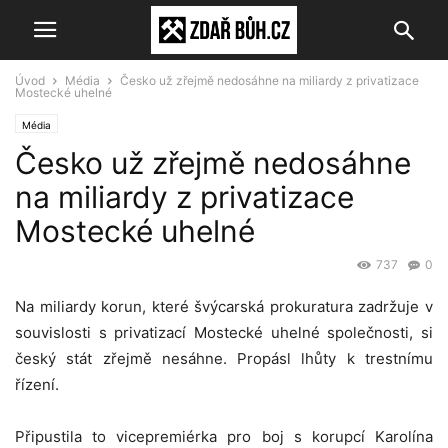
Úvod
Média
Česko už zřejmě nedosáhne na miliardy z privatizace
Mostecké uhelné
Média
Česko už zřejmě nedosáhne
na miliardy z privatizace
Mostecké uhelné
737
0
Na miliardy korun, které švýcarská prokuratura zadržuje v
souvislosti s privatizací Mostecké uhelné společnosti, si
český stát zřejmě nesáhne. Propásl lhůty k trestnímu
řízení.
Připustila to vicepremiérka pro boj s korupcí Karolína