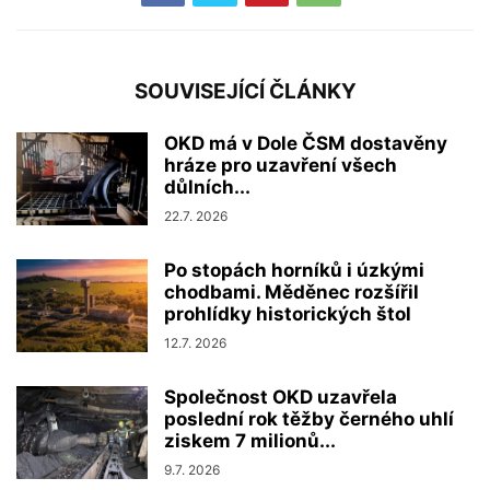
SOUVISEJÍCÍ ČLÁNKY
OKD má v Dole ČSM dostavěny
hráze pro uzavření všech
důlních...
22.7. 2026
Po stopách horníků i úzkými
chodbami. Měděnec rozšířil
prohlídky historických štol
12.7. 2026
Společnost OKD uzavřela
poslední rok těžby černého uhlí
ziskem 7 milionů...
9.7. 2026