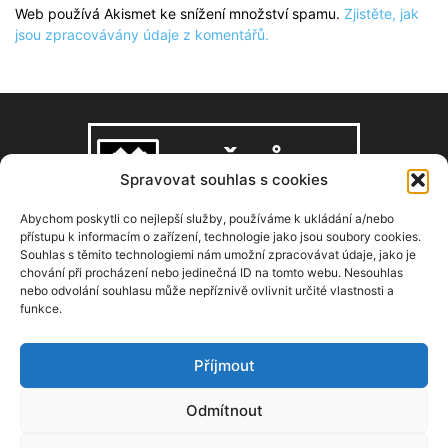
Web používá Akismet ke snížení množství spamu.
Zjistěte, jak
jsou zpracovávány údaje z komentářů.
Spravovat souhlas s cookies
Abychom poskytli co nejlepší služby, používáme k ukládání a/nebo
přístupu k informacím o zařízení, technologie jako jsou soubory cookies.
Souhlas s těmito technologiemi nám umožní zpracovávat údaje, jako je
O NÁS
chování při procházení nebo jedinečná ID na tomto webu. Nesouhlas
nebo odvolání souhlasu může nepříznivě ovlivnit určité vlastnosti a
funkce.
Copyright © 2008–2026, zdarbuh.cz
Kontaktujte nás:
info@zdarbuh.cz
Příjmout
NÁSLEDUJ NÁS
Odmítnout