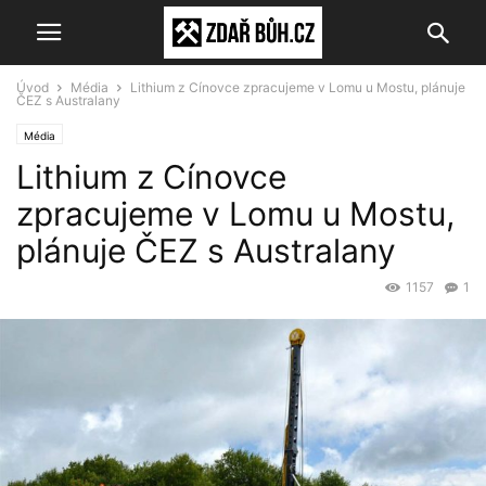
Úvod
Média
Lithium z Cínovce zpracujeme v Lomu u Mostu, plánuje
ČEZ s Australany
Média
Lithium z Cínovce
zpracujeme v Lomu u Mostu,
plánuje ČEZ s Australany
1157
1