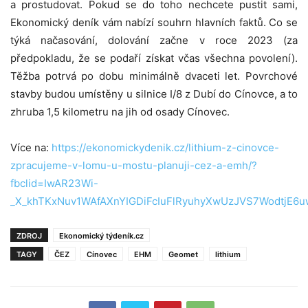
a prostudovat. Pokud se do toho nechcete pustit sami,
Ekonomický deník vám nabízí souhrn hlavních faktů. Co se
týká načasování, dolování začne v roce 2023 (za
předpokladu, že se podaří získat včas všechna povolení).
Těžba potrvá po dobu minimálně dvaceti let. Povrchové
stavby budou umístěny u silnice I/8 z Dubí do Cínovce, a to
zhruba 1,5 kilometru na jih od osady Cínovec.
Více na:
https://ekonomickydenik.cz/lithium-z-cinovce-
zpracujeme-v-lomu-u-mostu-planuji-cez-a-emh/?
fbclid=IwAR23Wi-
_X_khTKxNuv1WAfAXnYIGDiFcIuFlRyuhyXwUzJVS7WodtjE6
ZDROJ
Ekonomický týdeník.cz
TAGY
ČEZ
Cínovec
EHM
Geomet
lithium