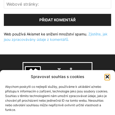
Web používá Akismet ke snížení množství spamu.
Zjistěte, jak
jsou zpracovávány údaje z komentářů.
Spravovat souhlas s cookies
Abychom poskytli co nejlepší služby, používáme k ukládání a/nebo
přístupu k informacím o zařízení, technologie jako jsou soubory cookies.
Souhlas s těmito technologiemi nám umožní zpracovávat údaje, jako je
O NÁS
chování při procházení nebo jedinečná ID na tomto webu. Nesouhlas
nebo odvolání souhlasu může nepříznivě ovlivnit určité vlastnosti a
funkce.
Copyright © 2008–2026, zdarbuh.cz