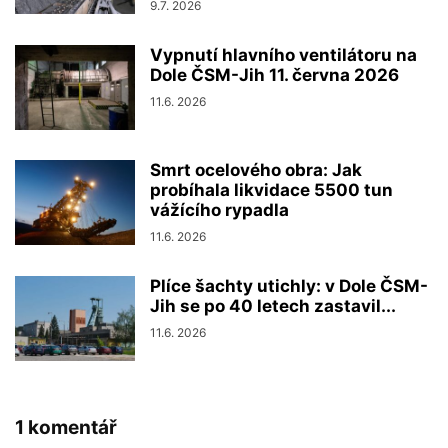
9.7. 2026
Vypnutí hlavního ventilátoru na
Dole ČSM-Jih 11. června 2026
11.6. 2026
Smrt ocelového obra: Jak
probíhala likvidace 5500 tun
vážícího rypadla
11.6. 2026
Plíce šachty utichly: v Dole ČSM-
Jih se po 40 letech zastavil...
11.6. 2026
1 komentář