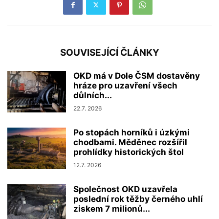
SOUVISEJÍCÍ ČLÁNKY
OKD má v Dole ČSM dostavěny
hráze pro uzavření všech
důlních...
22.7. 2026
Po stopách horníků i úzkými
chodbami. Měděnec rozšířil
prohlídky historických štol
12.7. 2026
Společnost OKD uzavřela
poslední rok těžby černého uhlí
ziskem 7 milionů...