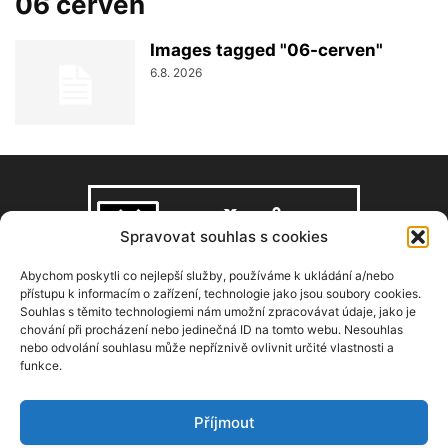
06 červen
Images tagged "06-cerven"
6.8. 2026
Spravovat souhlas s cookies
Abychom poskytli co nejlepší služby, používáme k ukládání a/nebo
přístupu k informacím o zařízení, technologie jako jsou soubory cookies.
Souhlas s těmito technologiemi nám umožní zpracovávat údaje, jako je
O NÁS
chování při procházení nebo jedinečná ID na tomto webu. Nesouhlas
nebo odvolání souhlasu může nepříznivě ovlivnit určité vlastnosti a
funkce.
Copyright © 2008–2026, zdarbuh.cz
Kontaktujte nás:
info@zdarbuh.cz
Příjmout