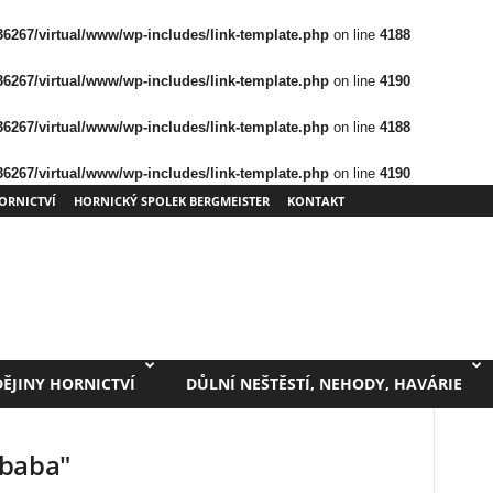
/36267/virtual/www/wp-includes/link-template.php
on line
4188
/36267/virtual/www/wp-includes/link-template.php
on line
4190
/36267/virtual/www/wp-includes/link-template.php
on line
4188
/36267/virtual/www/wp-includes/link-template.php
on line
4190
ORNICTVÍ
HORNICKÝ SPOLEK BERGMEISTER
KONTAKT
DĚJINY HORNICTVÍ
DŮLNÍ NEŠTĚSTÍ, NEHODY, HAVÁRIE
mbaba"