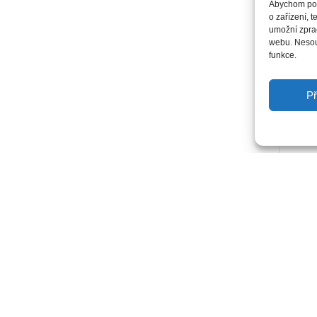
Abychom posk
o zařízení, 
umožní zprac
webu. Nesouh
funkce.
Př