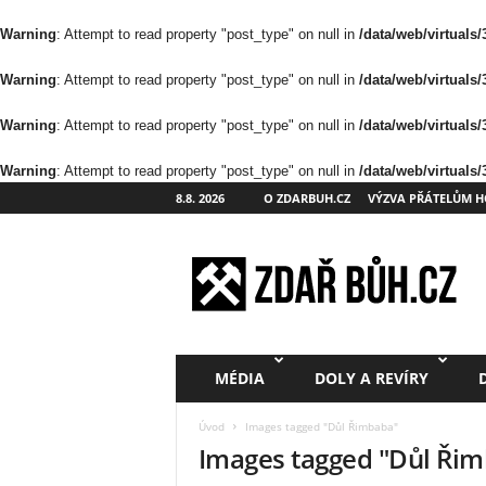
Warning
: Attempt to read property "post_type" on null in
/data/web/virtuals
Warning
: Attempt to read property "post_type" on null in
/data/web/virtuals
Warning
: Attempt to read property "post_type" on null in
/data/web/virtuals
Warning
: Attempt to read property "post_type" on null in
/data/web/virtuals
8.8. 2026
O ZDARBUH.CZ
VÝZVA PŘÁTELŮM H
Z
d
a
ř
B
ů
h
MÉDIA
DOLY A REVÍRY
.
c
Úvod
Images tagged "Důl Řimbaba"
z
Images tagged "Důl Ři