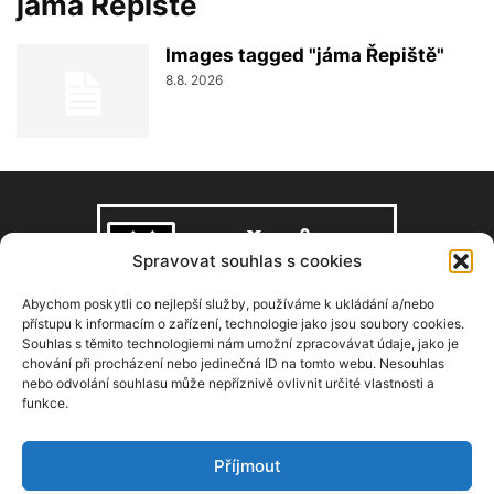
jáma Řepiště
Images tagged "jáma Řepiště"
8.8. 2026
Spravovat souhlas s cookies
Abychom poskytli co nejlepší služby, používáme k ukládání a/nebo
přístupu k informacím o zařízení, technologie jako jsou soubory cookies.
Souhlas s těmito technologiemi nám umožní zpracovávat údaje, jako je
O NÁS
chování při procházení nebo jedinečná ID na tomto webu. Nesouhlas
nebo odvolání souhlasu může nepříznivě ovlivnit určité vlastnosti a
funkce.
Copyright © 2008–2026, zdarbuh.cz
Kontaktujte nás:
info@zdarbuh.cz
Příjmout