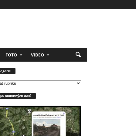
FOTO
VIDEO
egorie
orie
a hlubinných dolů