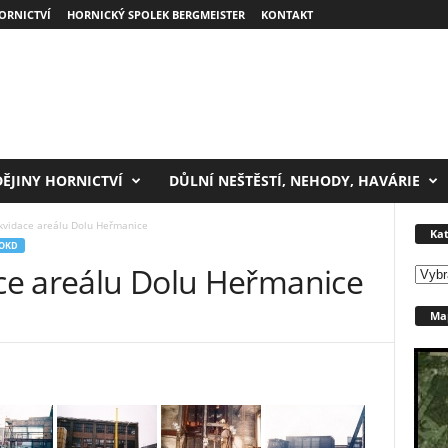
ORNICTVÍ
HORNICKÝ SPOLEK BERGMEISTER
KONTAKT
DĚJINY HORNICTVÍ
DŮLNÍ NEŠTĚSTÍ, NEHODY, HAVÁRIE
ikvidace areálu Dolu Heřmanice
Kat
OKD
ace areálu Dolu Heřmanice
Kateg
Map