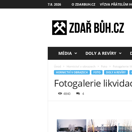
7.8. 2026
O ZDARBUH.CZ
VÝZVA PŘÁTELŮM H
Z
d
a
ř
B
ů
h
MÉDIA
DOLY A REVÍRY
.
c
Úvod
Hornictví v obrazech
Foto
Fotogalerie l
z
HORNICTVÍ V OBRAZECH
FOTO
DOLY A REVÍRY
Fotogalerie likvid
4840
4