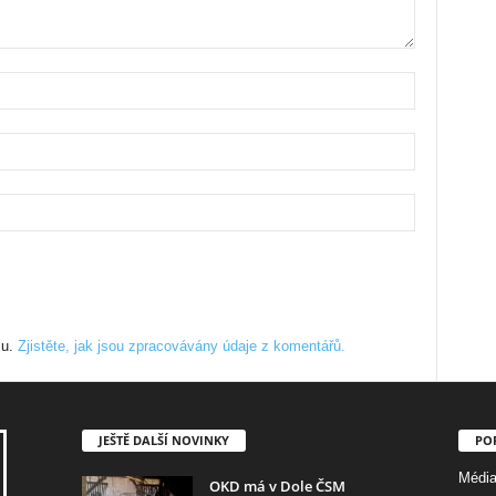
mu.
Zjistěte, jak jsou zpracovávány údaje z komentářů.
JEŠTĚ DALŠÍ NOVINKY
PO
Médi
OKD má v Dole ČSM