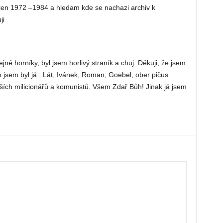
jen 1972 –1984 a hledam kde se nachazi archiv k
ji
jné horníky, byl jsem horlivý straník a chuj. Děkuji, že jsem
 jsem byl já : Lát, Ivánek, Roman, Goebel, ober pičus
ších milicionářů a komunistů. Všem Zdař Bůh! Jinak já jsem