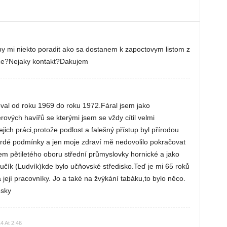
 mi niekto poradit ako sa dostanem k zapoctovym listom z
ce?Nejaky kontakt?Dakujem
val od roku 1969 do roku 1972.Fáral jsem jako
rových havířů se kterými jsem se vždy cítil velmi
jejich práci,protože podlost a falešný přístup byl přírodou
tvrdé podmínky a jen moje zdraví mě nedovolilo pokračovat
m pětiletého oboru střední průmyslovky hornické a jako
Fučík (Ludvík)kde bylo učňovské středisko.Teď je mi 65 roků
její pracovníky. Jo a také na žvýkání tabáku,to bylo něco.
ésky
4 At 2:46