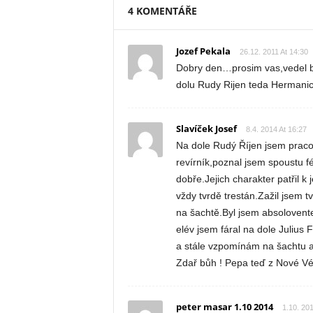
4 KOMENTÁŘE
Jozef Pekala
26.12. 2011 At 14:30
Dobry den…prosim vas,vedel by
dolu Rudy Rijen teda Hermani
Slavíček Josef
8.4. 2014 At 16:27
Na dole Rudý Říjen jsem praco
revírník,poznal jsem spoustu fé
dobře.Jejich charakter patřil k 
vždy tvrdě trestán.Zažil jsem 
na šachtě.Byl jsem absolovente
elév jsem fáral na dole Julius 
a stále vzpomínám na šachtu a 
Zdař bůh ! Pepa teď z Nové V
peter masar 1.10 2014
1.10. 201