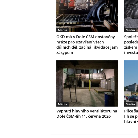
Média
Média
OKD má v Dole ČSM dostavěny
Společ
hráze pro uzavření všech
posledn
důlních děl, začíná likvidace jam
ziskem 
zásypem
investu
Média
Média
Vypnutí hlavního ventilátoru na
Plíce š
Dole ČSM-Jih 11. června 2026
Jih se p
hlavní 