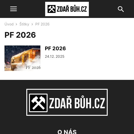
Úvod
Štítky
PF 2026
PF 2026
PF 2026
24.12. 2025
O NÁS