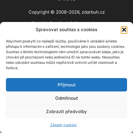
Copyright © 2008–2026, zdarbuh.cz
Kontaktujte nás:
info@zdarbuh.cz
Spravovat souhlas s cookies
NÁSLEDUJ NÁS
Abychom poskytli co nejlepší služby, používáme k ukládání a/nebo
přístupu k informacím o zařízení, technologie jako jsou soubory cookies.
Souhlas s těmito technologiemi nám umožní zpracovávat údaje, jako je
chování při procházení nebo jedinečná ID na tomto webu. Nesouhlas
nebo odvolání souhlasu může nepříznivě ovlivnit určité vlastnosti a
funkce.
Příjmout
Odmítnout
Zobrazit předvolby
Zásady cookies