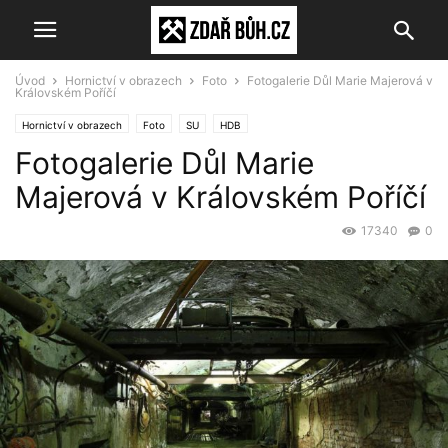
Úvod
Hornictví v obrazech
Foto
Fotogalerie Důl Marie Majerová v
Královském Poříčí
Hornictví v obrazech
Foto
SU
HDB
Fotogalerie Důl Marie
Majerová v Královském Poříčí
17340
0