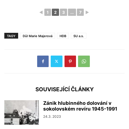
◄
1
2
3
...
7
►
TAGY
Důl Marie Majerová
HDB
SU a.s.
SOUVISEJÍCÍ ČLÁNKY
Zánik hlubinného dolování v
sokolovském revíru 1945-1991
24.3. 2023