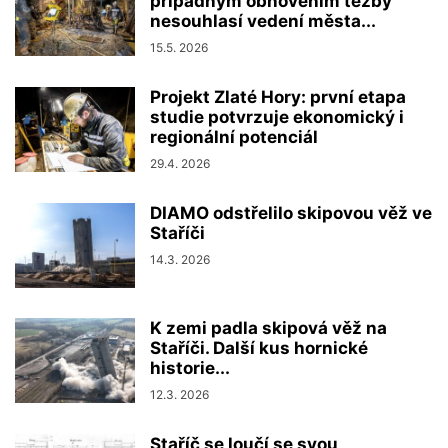
případným obnovením těžby
nesouhlasí vedení města...
15.5. 2026
Projekt Zlaté Hory: první etapa
studie potvrzuje ekonomický i
regionální potenciál
29.4. 2026
DIAMO odstřelilo skipovou věž ve
Staříči
14.3. 2026
K zemi padla skipová věž na
Staříči. Další kus hornické
historie...
12.3. 2026
Staříč se loučí se svou