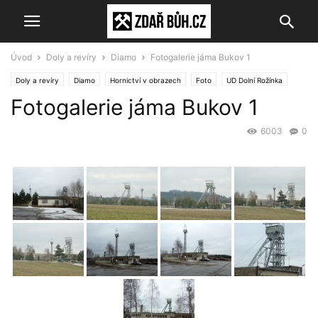
Úvod
Doly a revíry
Diamo
Fotogalerie jáma Bukov 1
Doly a revíry
Diamo
Hornictví v obrazech
Foto
UD Dolní Rožínka
Fotogalerie jáma Bukov 1
6003
0