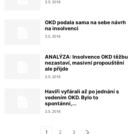
3.5. 2016
OKD podala sama na sebe návrh
na insolvenci
3.5. 2016
ANALÝZA: Insolvence OKD těžbu
nezastaví, masivní propouštění
ale přijde
3.5. 2016
Havíři vyfárali až po jednání s
vedením OKD. Bylo to
spontánní,...
3.5. 2016
1
2
3