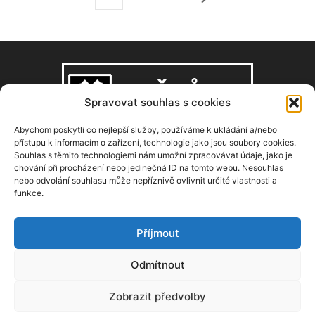
Spravovat souhlas s cookies
Abychom poskytli co nejlepší služby, používáme k ukládání a/nebo
přístupu k informacím o zařízení, technologie jako jsou soubory cookies.
Souhlas s těmito technologiemi nám umožní zpracovávat údaje, jako je
O NÁS
chování při procházení nebo jedinečná ID na tomto webu. Nesouhlas
nebo odvolání souhlasu může nepříznivě ovlivnit určité vlastnosti a
funkce.
Copyright © 2008–2026, zdarbuh.cz
Kontaktujte nás:
info@zdarbuh.cz
Příjmout
NÁSLEDUJ NÁS
Odmítnout
Zobrazit předvolby