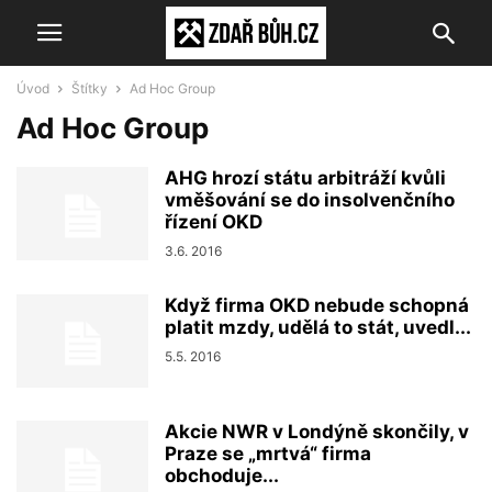
Úvod
Štítky
Ad Hoc Group
Ad Hoc Group
AHG hrozí státu arbitráží kvůli
vměšování se do insolvenčního
řízení OKD
3.6. 2016
Když firma OKD nebude schopná
platit mzdy, udělá to stát, uvedl...
5.5. 2016
Akcie NWR v Londýně skončily, v
Praze se „mrtvá“ firma
obchoduje...