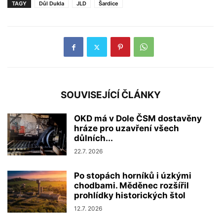
TAGY
Důl Dukla
JLD
Šardice
SOUVISEJÍCÍ ČLÁNKY
OKD má v Dole ČSM dostavěny
hráze pro uzavření všech
důlních...
22.7. 2026
Po stopách horníků i úzkými
chodbami. Měděnec rozšířil
prohlídky historických štol
12.7. 2026