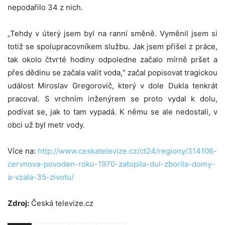
nepodařilo 34 z nich.
„Tehdy v úterý jsem byl na ranní směně. Vyměnil jsem si
totiž se spolupracovníkem službu. Jak jsem přišel z práce,
tak okolo čtvrté hodiny odpoledne začalo mírně pršet a
přes dědinu se začala valit voda,“ začal popisovat tragickou
událost Miroslav Gregorovič, který v dole Dukla tenkrát
pracoval. S vrchním inženýrem se proto vydal k dolu,
podívat se, jak to tam vypadá. K němu se ale nedostali, v
obci už byl metr vody.
Více na:
http://www.ceskatelevize.cz/ct24/regiony/314106-
cervnova-povoden-roku-1970-zatopila-dul-zborila-domy-
a-vzala-35-zivotu/
Zdroj:
Česká televize.cz