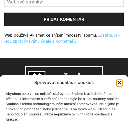
Web používá Akismet ke snížení množství spamu.
Zjistěte, jak
jsou zpracovávány údaje z komentářů.
Spravovat souhlas s cookies
Abychom poskytli co nejlepší služby, používáme k ukládání a/nebo
přístupu k informacím o zařízení, technologie jako jsou soubory cookies.
Souhlas s těmito technologiemi nám umožní zpracovávat údaje, jako je
O NÁS
chování při procházení nebo jedinečná ID na tomto webu. Nesouhlas
nebo odvolání souhlasu může nepříznivě ovlivnit určité vlastnosti a
funkce.
Copyright © 2008–2026, zdarbuh.cz