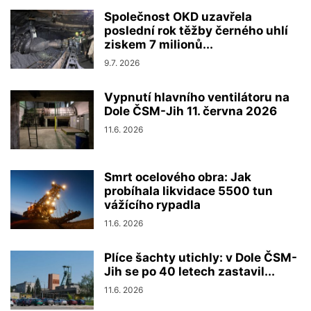
Společnost OKD uzavřela
poslední rok těžby černého uhlí
ziskem 7 milionů...
9.7. 2026
Vypnutí hlavního ventilátoru na
Dole ČSM-Jih 11. června 2026
11.6. 2026
Smrt ocelového obra: Jak
probíhala likvidace 5500 tun
vážícího rypadla
11.6. 2026
Plíce šachty utichly: v Dole ČSM-
Jih se po 40 letech zastavil...
11.6. 2026