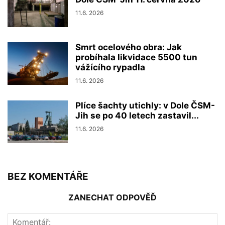
11.6. 2026
Smrt ocelového obra: Jak
probíhala likvidace 5500 tun
vážícího rypadla
11.6. 2026
Plíce šachty utichly: v Dole ČSM-
Jih se po 40 letech zastavil...
11.6. 2026
BEZ KOMENTÁŘE
ZANECHAT ODPOVĚĎ