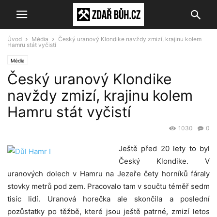
Úvod
Média
Český uranový Klondike navždy zmizí, krajinu kolem
Hamru stát vyčistí
Média
Český uranový Klondike
navždy zmizí, krajinu kolem
Hamru stát vyčistí
1030
0
Ještě před 20 lety to byl
Český Klondike. V
uranových dolech v Hamru na Jezeře čety horníků fáraly
stovky metrů pod zem. Pracovalo tam v součtu téměř sedm
tisíc lidí. Uranová horečka ale skončila a poslední
pozůstatky po těžbě, které jsou ještě patrné, zmizí letos