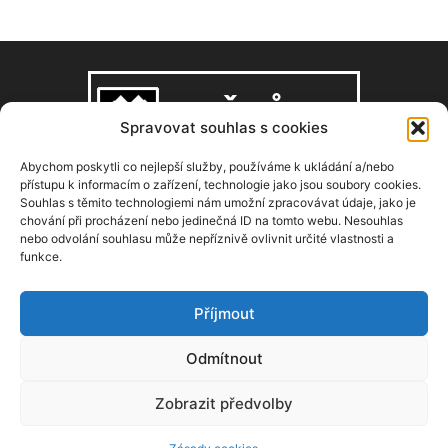
Spravovat souhlas s cookies
Abychom poskytli co nejlepší služby, používáme k ukládání a/nebo
přístupu k informacím o zařízení, technologie jako jsou soubory cookies.
Souhlas s těmito technologiemi nám umožní zpracovávat údaje, jako je
O NÁS
chování při procházení nebo jedinečná ID na tomto webu. Nesouhlas
nebo odvolání souhlasu může nepříznivě ovlivnit určité vlastnosti a
funkce.
Copyright © 2008–2026, zdarbuh.cz
Kontaktujte nás:
info@zdarbuh.cz
Příjmout
NÁSLEDUJ NÁS
Odmítnout
Zobrazit předvolby