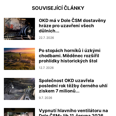
SOUVISEJÍCÍ ČLÁNKY
OKD má v Dole ČSM dostavěny
hráze pro uzavření všech
důlních...
22.7. 2026
Po stopách horníků i úzkými
chodbami. Měděnec rozšířil
prohlídky historických štol
12.7. 2026
Společnost OKD uzavřela
poslední rok těžby černého uhlí
ziskem 7 milionů...
9.7. 2026
Vypnutí hlavního ventilátoru na
Dole ČSM-Jih 11. června 2026