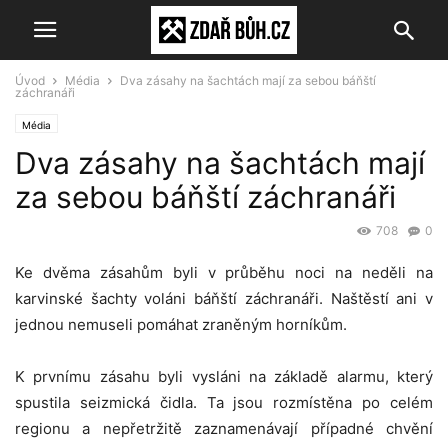
Úvod
Média
Dva zásahy na šachtách mají za sebou báňští
záchranáři
Média
Dva zásahy na šachtách mají
za sebou báňští záchranáři
708
0
Ke dvěma zásahům byli v průběhu noci na neděli na
karvinské šachty voláni báňští záchranáři. Naštěstí ani v
jednou nemuseli pomáhat zraněným horníkům.
K prvnímu zásahu byli vysláni na základě alarmu, který
spustila seizmická čidla. Ta jsou rozmístěna po celém
regionu a nepřetržitě zaznamenávají případné chvění