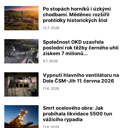
Po stopách horníků i úzkými
chodbami. Měděnec rozšířil
prohlídky historických štol
12.7. 2026
Společnost OKD uzavřela
poslední rok těžby černého uhlí
ziskem 7 milionů...
9.7. 2026
Vypnutí hlavního ventilátoru na
Dole ČSM-Jih 11. června 2026
11.6. 2026
Smrt ocelového obra: Jak
probíhala likvidace 5500 tun
vážícího rypadla
11.6. 2026