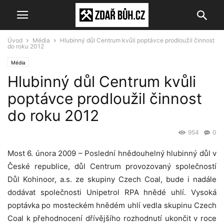
Úvod
Média
Hlubinný důl Centrum kvůli poptávce prodloužil činnost
do roku 2012
Média
Hlubinný důl Centrum kvůli
poptávce prodloužil činnost
do roku 2012
954
0
Most 6. února 2009 – Poslední hnědouhelný hlubinný důl v
České republice, důl Centrum provozovaný společností
Důl Kohinoor, a.s. ze skupiny Czech Coal, bude i nadále
dodávat společnosti Unipetrol RPA hnědé uhlí. Vysoká
poptávka po mosteckém hnědém uhlí vedla skupinu Czech
Coal k přehodnocení dřívějšího rozhodnutí ukončit v roce