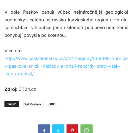
V dole Paskov panují vůbec nejnáročnější geologické
podmínky z celého ostravsko-karvinského regionu. Horníci
se šachtami v hloubce jeden kilometr pod povrchem země
pohybují obvykle po kolenou.
Více na:
http://www.ceskatelevize.cz/ct24/regiony/308398-hornici-
v-paskove-snizili-naklady-a-trhaji-rekordy-praci-vsak-
jistou-nemaji/
Zdroj:
ČT24.cz
TAGY
Důl Paskov
OKD