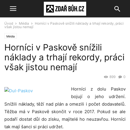
Úvod
Média
Horníci v Paskově snížili náklady a trhají rekordy, práci
však jistou nemají
Média
Horníci v Paskově snížili
náklady a trhají rekordy, práci
však jistou nemají
899
0
Horníci z dolu Paskov
bojují o jeho udržení.
Snížili náklady, těží nad plán a omezili i počet dodavatelů.
Těžba má v Paskově skončit v roce 2017. Pokud se ale
podaří dostat důl do zisku, majitelé ho neuzavřou. Horníci
tak mají šanci si práci udržet.