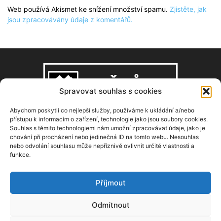
Web používá Akismet ke snížení množství spamu.
Zjistěte, jak
jsou zpracovávány údaje z komentářů.
Spravovat souhlas s cookies
Abychom poskytli co nejlepší služby, používáme k ukládání a/nebo
přístupu k informacím o zařízení, technologie jako jsou soubory cookies.
Souhlas s těmito technologiemi nám umožní zpracovávat údaje, jako je
O NÁS
chování při procházení nebo jedinečná ID na tomto webu. Nesouhlas
nebo odvolání souhlasu může nepříznivě ovlivnit určité vlastnosti a
funkce.
Copyright © 2008–2026, zdarbuh.cz
Kontaktujte nás:
info@zdarbuh.cz
Příjmout
NÁSLEDUJ NÁS
Odmítnout