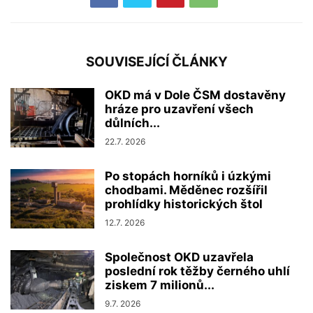
SOUVISEJÍCÍ ČLÁNKY
OKD má v Dole ČSM dostavěny
hráze pro uzavření všech
důlních...
22.7. 2026
Po stopách horníků i úzkými
chodbami. Měděnec rozšířil
prohlídky historických štol
12.7. 2026
Společnost OKD uzavřela
poslední rok těžby černého uhlí
ziskem 7 milionů...
9.7. 2026