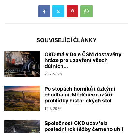
SOUVISEJÍCÍ ČLÁNKY
OKD má v Dole ČSM dostavěny
hráze pro uzavření všech
důlních...
22.7. 2026
Po stopách horníků i úzkými
chodbami. Měděnec rozšířil
prohlídky historických štol
12.7. 2026
Společnost OKD uzavřela
poslední rok těžby černého uhlí