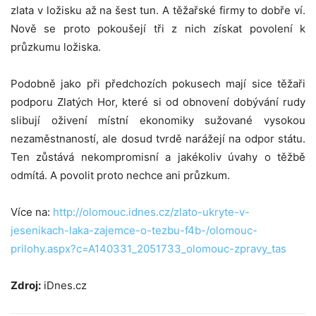
zlata v ložisku až na šest tun. A těžařské firmy to dobře ví.
Nově se proto pokoušejí tři z nich získat povolení k
průzkumu ložiska.
Podobně jako při předchozích pokusech mají sice těžaři
podporu Zlatých Hor, které si od obnovení dobývání rudy
slibují oživení místní ekonomiky sužované vysokou
nezaměstnaností, ale dosud tvrdě narážejí na odpor státu.
Ten zůstává nekompromisní a jakékoliv úvahy o těžbě
odmítá. A povolit proto nechce ani průzkum.
Více na:
http://olomouc.idnes.cz/zlato-ukryte-v-
jesenikach-laka-zajemce-o-tezbu-f4b-/olomouc-
prilohy.aspx?c=A140331_2051733_olomouc-zpravy_tas
Zdroj:
iDnes.cz