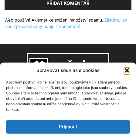
Web používá Akismet ke snížení množství spamu.
Zjistěte, jak
jsou zpracovávány údaje z komentářů.
Spravovat souhlas s cookies
Abychom poskytli co nejlepší služby, používáme k ukládání a/nebo
přístupu k informacím o zařízení, technologie jako jsou soubory cookies.
Souhlas s těmito technologiemi nám umožní zpracovávat údaje, jako je
O NÁS
chování při procházení nebo jedinečná ID na tomto webu. Nesouhlas
nebo odvolání souhlasu může nepříznivě ovlivnit určité vlastnosti a
funkce.
Copyright © 2008–2026, zdarbuh.cz
Kontaktujte nás:
info@zdarbuh.cz
Příjmout