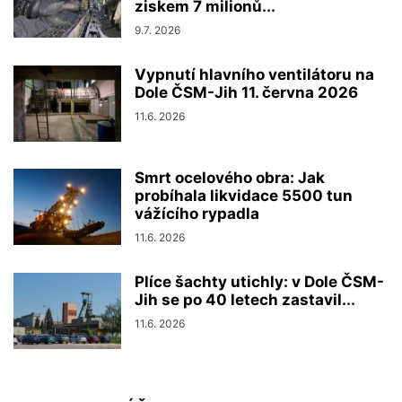
ziskem 7 milionů...
9.7. 2026
Vypnutí hlavního ventilátoru na
Dole ČSM-Jih 11. června 2026
11.6. 2026
Smrt ocelového obra: Jak
probíhala likvidace 5500 tun
vážícího rypadla
11.6. 2026
Plíce šachty utichly: v Dole ČSM-
Jih se po 40 letech zastavil...
11.6. 2026