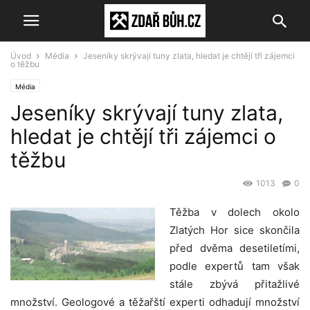
Úvod
Média
Jeseníky skrývají tuny zlata, hledat je chtějí tři zájemci
o těžbu
Média
Jeseníky skrývají tuny zlata,
hledat je chtějí tři zájemci o
těžbu
1013
0
Těžba v dolech okolo
Zlatých Hor sice skončila
před dvěma desetiletími,
podle expertů tam však
stále zbývá přitažlivé
množství. Geologové a těžařští experti odhadují množství