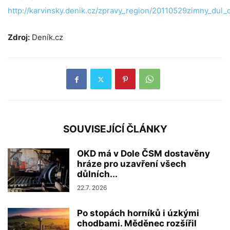
http://karvinsky.denik.cz/zpravy_region/20110529zimny_dul_
Zdroj:
Deník.cz
SOUVISEJÍCÍ ČLÁNKY
OKD má v Dole ČSM dostavěny
hráze pro uzavření všech
důlních...
22.7. 2026
Po stopách horníků i úzkými
chodbami. Měděnec rozšířil