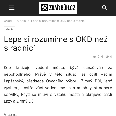
Úvod
Média
Lépe si rozumíme s OKD než s radnicí
Média
Lépe si rozumíme s OKD než
s radnicí
914
0
Kdo kritizuje vedení města, bývá označován za
nepohodlného. Právě v této situaci se ocitl Radim
Lapšanský, předseda Osadního výboru Zimný Důl, jenž
vystupuje ostře vůči vedení města a mnohdy si nebere
servítky, když se mluví o vztahu města a okrajové části
Lazy a Zimný Důl.
Více na: