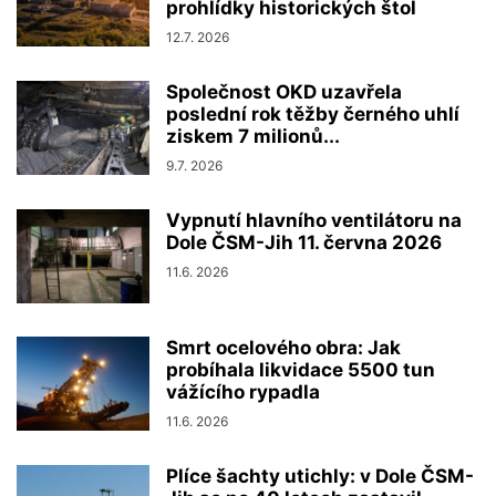
prohlídky historických štol
12.7. 2026
Společnost OKD uzavřela
poslední rok těžby černého uhlí
ziskem 7 milionů...
9.7. 2026
Vypnutí hlavního ventilátoru na
Dole ČSM-Jih 11. června 2026
11.6. 2026
Smrt ocelového obra: Jak
probíhala likvidace 5500 tun
vážícího rypadla
11.6. 2026
Plíce šachty utichly: v Dole ČSM-