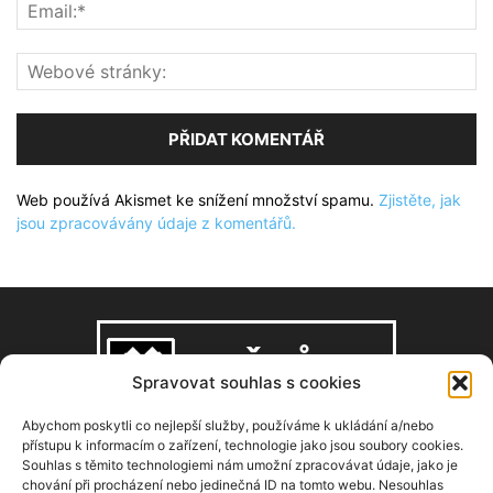
Web používá Akismet ke snížení množství spamu.
Zjistěte, jak
jsou zpracovávány údaje z komentářů.
Spravovat souhlas s cookies
Abychom poskytli co nejlepší služby, používáme k ukládání a/nebo
přístupu k informacím o zařízení, technologie jako jsou soubory cookies.
Souhlas s těmito technologiemi nám umožní zpracovávat údaje, jako je
O NÁS
chování při procházení nebo jedinečná ID na tomto webu. Nesouhlas