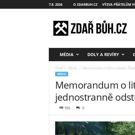
7.8. 2026
O ZDARBUH.CZ
VÝZVA PŘÁTELŮM H
Z
d
a
ř
B
ů
h
MÉDIA
DOLY A REVÍRY
.
c
Úvod
Média
Memorandum o lithiu nebude. Česko
z
MÉDIA
Memorandum o lit
jednostranně ods
932
0