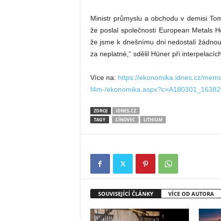
Ministr průmyslu a obchodu v demisi To
že poslal společnosti European Metals
že jsme k dnešnímu dni nedostali žádno
za neplatné,“ sdělil Hüner při interpelac
Více na:
https://ekonomika.idnes.cz/memo
f4m-/ekonomika.aspx?c=A180301_16382
ZDROJ
IDNES.CZ
TAGY
CÍNOVEC
LITHIUM
SOUVISEJÍCÍ ČLÁNKY
VÍCE OD AUTORA