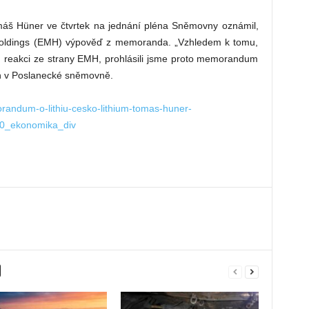
máš Hüner ve čtvrtek na jednání pléna Sněmovny oznámil,
 Holdings (EMH) výpověď z memoranda. „Vzhledem k tomu,
u reakci ze strany EMH, prohlásili jsme proto memorandum
ích v Poslanecké sněmovně.
randum-o-lithiu-cesko-lithium-tomas-huner-
0_ekonomika_div