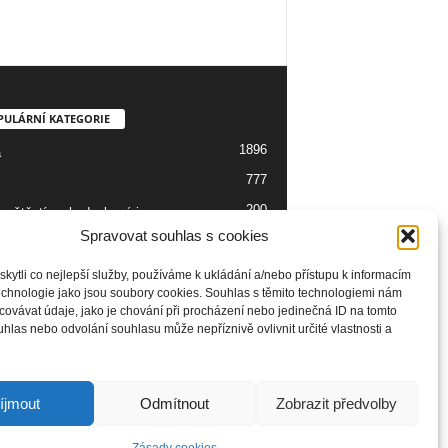
PULÁRNÍ KATEGORIE
1896
a
777
200
 neštěstí, nehody, havárie
Spravovat souhlas s cookies
139
137
o
ytli co nejlepší služby, používáme k ukládání a/nebo přístupu k informacím
technologie jako jsou soubory cookies. Souhlas s těmito technologiemi nám
129
ie
ovávat údaje, jako je chování při procházení nebo jedinečná ID na tomto
99
las nebo odvolání souhlasu může nepříznivě ovlivnit určité vlastnosti a
seník
íjmout
Odmítnout
Zobrazit předvolby