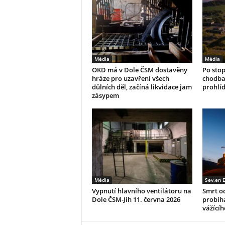
Média
Média
OKD má v Dole ČSM dostavěny
Po stop
hráze pro uzavření všech
chodba
důlních děl, začíná likvidace jam
prohlíd
zásypem
Média
Sev.en 
Vypnutí hlavního ventilátoru na
Smrt oc
Dole ČSM-Jih 11. června 2026
probíha
vážícíh