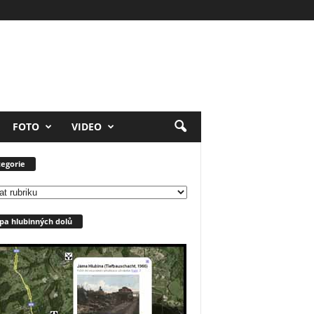
FOTO
VIDEO
egorie
orie
a hlubinných dolů