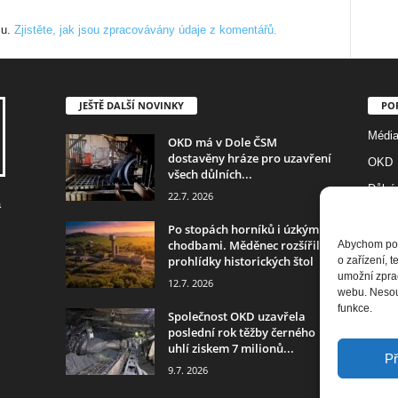
mu.
Zjistěte, jak jsou zpracovávány údaje z komentářů.
JEŠTĚ DALŠÍ NOVINKY
PO
Médi
OKD má v Dole ČSM
dostavěny hráze pro uzavření
OKD
všech důlních...
Důlní
22.7. 2026
a
Foto
Po stopách horníků i úzkými
Diam
chodbami. Měděnec rozšířil
Abychom posk
prohlídky historických štol
o zařízení, 
Histor
umožní zprac
12.7. 2026
webu. Nesouh
RD Je
funkce.
Společnost OKD uzavřela
poslední rok těžby černého
uhlí ziskem 7 milionů...
Př
9.7. 2026