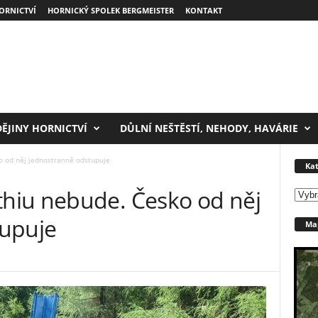
ORNICTVÍ
HORNICKÝ SPOLEK BERGMEISTER
KONTAKT
DĚJINY HORNICTVÍ
DŮLNÍ NEŠTĚSTÍ, NEHODY, HAVÁRIE
 od něj jednostranně odstupuje
Kat
hiu nebude. Česko od něj
Kateg
tupuje
Map