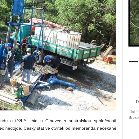
du o těžbě lithia u Cínovce s australskou společností
ec nedojde. Český stát ve čtvrtek od memoranda nečekaně