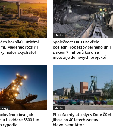
Média
ách horníků i úzkými
Společnost OKD uzavřela
mi. Měděnec rozšířil
poslední rok těžby černého uhlí
ky historických štol
ziskem 7 milionů korun a
investuje do nových projektů
Energy
Média
elového obra: Jak
Plíce šachty utichly: v Dole ČSM-
la likvidace 5500 tun
Jih se po 40 letech zastavil
o rypadla
hlavní ventilátor