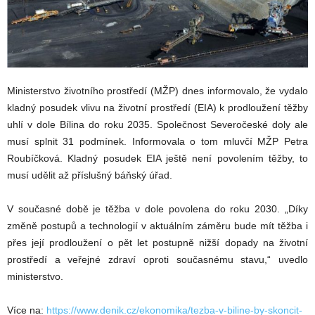
Ministerstvo životního prostředí (MŽP) dnes informovalo, že vydalo
kladný posudek vlivu na životní prostředí (EIA) k prodloužení těžby
uhlí v dole Bílina do roku 2035. Společnost Severočeské doly ale
musí splnit 31 podmínek. Informovala o tom mluvčí MŽP Petra
Roubíčková. Kladný posudek EIA ještě není povolením těžby, to
musí udělit až příslušný báňský úřad.
V současné době je těžba v dole povolena do roku 2030. „Díky
změně postupů a technologií v aktuálním záměru bude mít těžba i
přes její prodloužení o pět let postupně nižší dopady na životní
prostředí a veřejné zdraví oproti současnému stavu,“ uvedlo
ministerstvo.
Více na:
https://www.denik.cz/ekonomika/tezba-v-biline-by-skoncit-