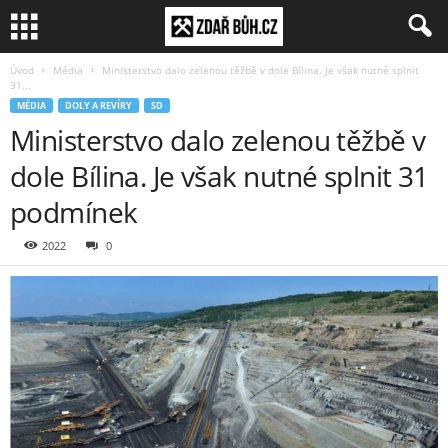
Úvod
Média
Ministerstvo dalo zelenou těžbě v dole Bílina. Je však nutné splnit
31...
MÉDIA
DOLY A REVÍRY
SD
Ministerstvo dalo zelenou těžbě v
dole Bílina. Je však nutné splnit 31
podmínek
2022
0