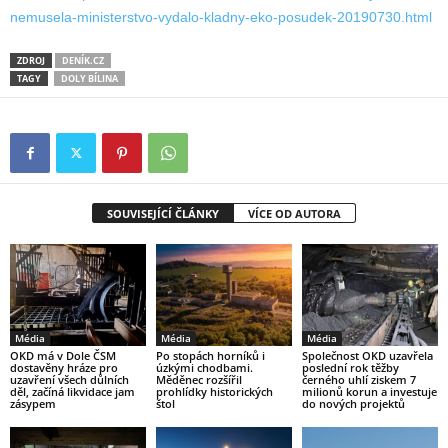
nemusela-ministerstvo-vydalo-kladny-eko-posudek-20190730.html
ZDROJ
DENÍK.CZ
TAGY
DOLY BÍLINA
SOUVISEJÍCÍ ČLÁNKY
VÍCE OD AUTORA
Média
Média
Média
OKD má v Dole ČSM
Po stopách horníků i
Společnost OKD uzavřela
dostavěny hráze pro
úzkými chodbami.
poslední rok těžby
uzavření všech důlních
Měděnec rozšířil
černého uhlí ziskem 7
děl, začíná likvidace jam
prohlídky historických
milionů korun a investuje
zásypem
štol
do nových projektů