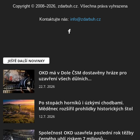
Copyright © 2008–2026, zdarbuh.cz. Všechna práva vyhrazena
Kontaktujte nás:
info@zdarbuh.cz
JEŠTĚ DALŠÍ NOVINKY
OKD má v Dole ČSM dostavěny hráze pro
uzavření všech důlních...
22.7. 2026
Po stopách horníků i úzkými chodbami.
Měděnec rozšířil prohlídky historických štol
12.7. 2026
Společnost OKD uzavřela poslední rok těžby
černého uhlí ziskem 7 milionů...