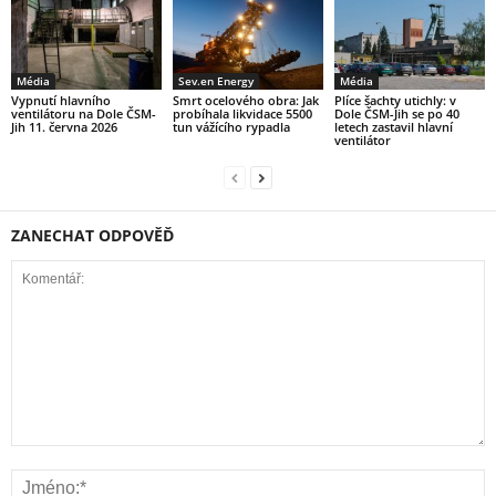
Média
Sev.en Energy
Média
Vypnutí hlavního
Smrt ocelového obra: Jak
Plíce šachty utichly: v
ventilátoru na Dole ČSM-
probíhala likvidace 5500
Dole ČSM-Jih se po 40
Jih 11. června 2026
tun vážícího rypadla
letech zastavil hlavní
ventilátor
ZANECHAT ODPOVĚĎ