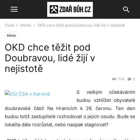
Úvod
Média
OKD chce těžit pod Doubravou, lidé žijí v nejistotě
Média
OKD chce těžit pod
Doubravou, lidé žijí v
nejistotě
774
0
S velkým očekáváním
budou vzhlížet obyvatelé
doubravské části Na Hranicích k 26. červnu. Ten den
budou totiž zastupitelé rozhodovat o jejich osudu. Bude se
lokalita dále rozrůstat, nebo naopak stagnovat?