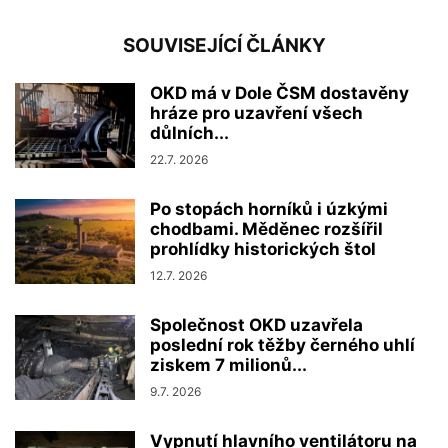
SOUVISEJÍCÍ ČLÁNKY
OKD má v Dole ČSM dostavěny
hráze pro uzavření všech
důlních...
22.7. 2026
Po stopách horníků i úzkými
chodbami. Měděnec rozšířil
prohlídky historických štol
12.7. 2026
Společnost OKD uzavřela
poslední rok těžby černého uhlí
ziskem 7 milionů...
9.7. 2026
Vypnutí hlavního ventilátoru na