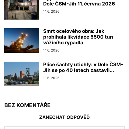
Dole ČSM-Jih 11. června 2026
11.6. 2026
Smrt ocelového obra: Jak
probíhala likvidace 5500 tun
vážícího rypadla
11.6. 2026
Plíce šachty utichly: v Dole ČSM-
Jih se po 40 letech zastavil...
11.6. 2026
BEZ KOMENTÁŘE
ZANECHAT ODPOVĚĎ