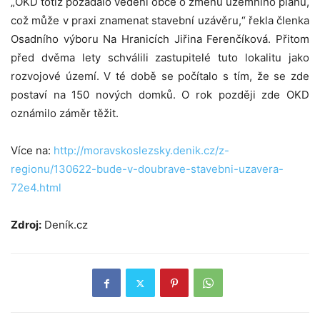
„OKD totiž požádalo vedení obce o změnu územního plánu,
což může v praxi znamenat stavební uzávěru,“ řekla členka
Osadního výboru Na Hranicích Jiřina Ferenčíková. Přitom
před dvěma lety schválili zastupitelé tuto lokalitu jako
rozvojové území. V té době se počítalo s tím, že se zde
postaví na 150 nových domků. O rok později zde OKD
oznámilo záměr těžit.
Více na:
http://moravskoslezsky.denik.cz/z-
regionu/130622-bude-v-doubrave-stavebni-uzavera-
72e4.html
Zdroj:
Deník.cz