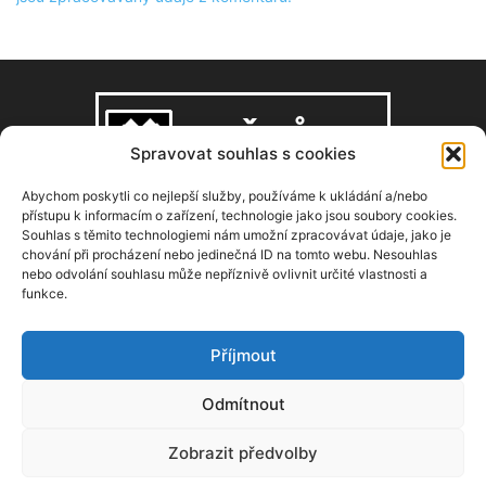
Spravovat souhlas s cookies
Abychom poskytli co nejlepší služby, používáme k ukládání a/nebo
přístupu k informacím o zařízení, technologie jako jsou soubory cookies.
Souhlas s těmito technologiemi nám umožní zpracovávat údaje, jako je
O NÁS
chování při procházení nebo jedinečná ID na tomto webu. Nesouhlas
nebo odvolání souhlasu může nepříznivě ovlivnit určité vlastnosti a
funkce.
Copyright © 2008–2026, zdarbuh.cz
Kontaktujte nás:
info@zdarbuh.cz
Příjmout
NÁSLEDUJ NÁS
Odmítnout
Zobrazit předvolby