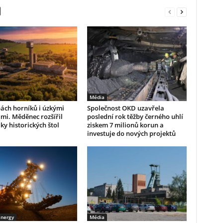
Média
ách horníků i úzkými
Společnost OKD uzavřela
mi. Měděnec rozšířil
poslední rok těžby černého uhlí
ky historických štol
ziskem 7 milionů korun a
investuje do nových projektů
Energy
Média