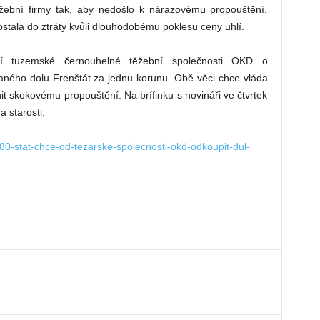
těžební firmy tak, aby nedošlo k nárazovému propouštění.
stala do ztráty kvůli dlouhodobému poklesu ceny uhlí.
tší tuzemské černouhelné těžební společnosti OKD o
vaného dolu Frenštát za jednu korunu. Obě věci chce vláda
t skokovému propouštění. Na brífinku s novináři ve čtvrtek
na starosti.
80-stat-chce-od-tezarske-spolecnosti-okd-odkoupit-dul-