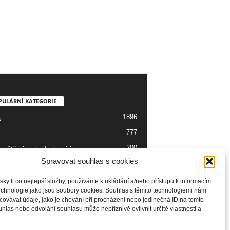
PULÁRNÍ KATEGORIE
1896
a
777
200
 neštěstí, nehody, havárie
Spravovat souhlas s cookies
139
137
o
ytli co nejlepší služby, používáme k ukládání a/nebo přístupu k informacím
technologie jako jsou soubory cookies. Souhlas s těmito technologiemi nám
129
ie
ovávat údaje, jako je chování při procházení nebo jedinečná ID na tomto
99
las nebo odvolání souhlasu může nepříznivě ovlivnit určité vlastnosti a
seník