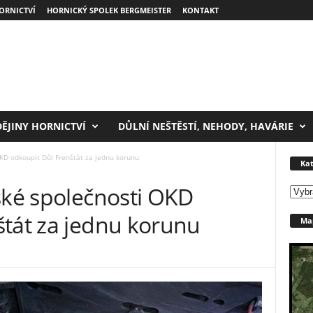
ORNICTVÍ
HORNICKÝ SPOLEK BERGMEISTER
KONTAKT
DĚJINY HORNICTVÍ
DŮLNÍ NEŠTĚSTÍ, NEHODY, HAVÁRIE
OKD odkoupit Důl Frenštát za jednu korunu
Kat
ské společnosti OKD
Kateg
štát za jednu korunu
Map