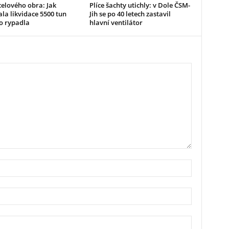
elového obra: Jak
Plíce šachty utichly: v Dole ČSM-
la likvidace 5500 tun
Jih se po 40 letech zastavil
o rypadla
hlavní ventilátor