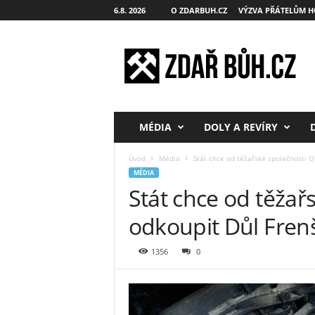
6.8. 2026
O ZDARBUH.CZ
VÝZVA PŘÁTELŮM H
Z
d
a
ř
B
ů
h
MÉDIA
DOLY A REVÍRY
.
c
Úvod
Média
Stát chce od těžařské společnosti 
z
MÉDIA
Stát chce od těžař
odkoupit Důl Fren
1356
0