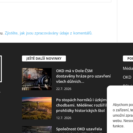
mu.
Zjistěte, jak jsou zpracovávány údaje z komentářů.
JEŠTĚ DALŠÍ NOVINKY
PO
Médi
OKD má v Dole ČSM
dostavěny hráze pro uzavření
OKD
všech důlních...
Důlní
22.7. 2026
a
Foto
Po stopách horníků i úzkými
Diam
chodbami. Měděnec rozšířil
Abychom posk
prohlídky historických štol
o zařízení, 
Histor
umožní zprac
12.7. 2026
webu. Nesouh
RD Je
funkce.
Společnost OKD uzavřela