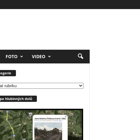
FOTO
VIDEO
egorie
orie
a hlubinných dolů