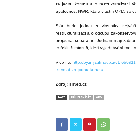
za jednu korunu a o restrukturalizaci 
Společnost NWR, která vlastní OKD, se do
Stát bude jednat s vlastníky nejvě
restrukturalizaci a o odkupu zakonzervo
projednat separátně. Jednání mají zabráni
to řekli tři ministři, kteří vyjednávání mají 
Více na:
http://byznys.ihned.cz/c1-650911
frenstat-za-jednu-korunu
Zdroj:
iHNed.cz
TAGY
DŮL FRENŠTÁT
OKD