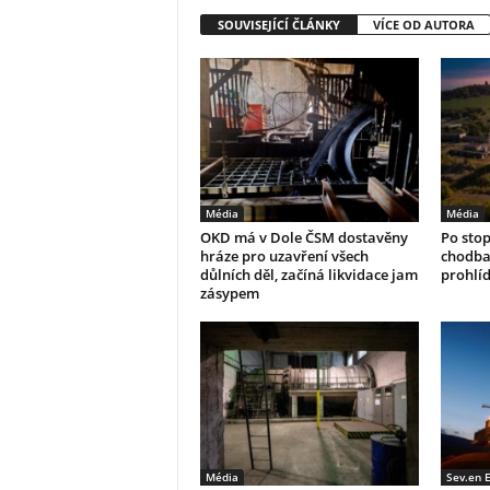
SOUVISEJÍCÍ ČLÁNKY
VÍCE OD AUTORA
Média
Média
OKD má v Dole ČSM dostavěny
Po stop
hráze pro uzavření všech
chodba
důlních děl, začíná likvidace jam
prohlíd
zásypem
Média
Sev.en 