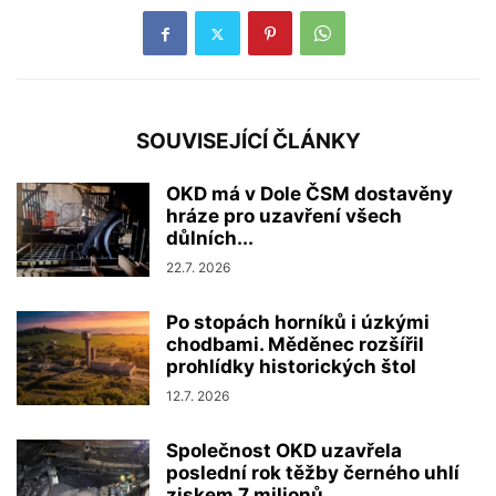
SOUVISEJÍCÍ ČLÁNKY
OKD má v Dole ČSM dostavěny
hráze pro uzavření všech
důlních...
22.7. 2026
Po stopách horníků i úzkými
chodbami. Měděnec rozšířil
prohlídky historických štol
12.7. 2026
Společnost OKD uzavřela
poslední rok těžby černého uhlí
ziskem 7 milionů...