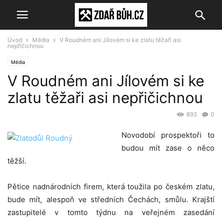
Úvod
Média
V Roudném ani Jílovém si ke zlatu těžaři asi
nepřičichnou
Média
V Roudném ani Jílovém si ke
zlatu těžaři asi nepřičichnou
893
0
Novodobí prospektoři to
budou mít zase o něco
těžší.
Pětice nadnárodních firem, která toužila po českém zlatu,
bude mít, alespoň ve středních Čechách, smůlu. Krajští
zastupitelé v tomto týdnu na veřejném zasedání