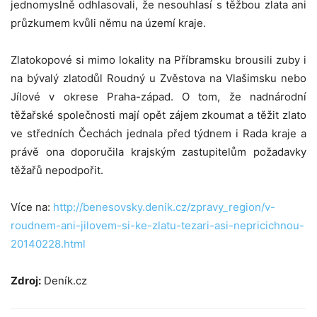
jednomyslně odhlasovali, že nesouhlasí s těžbou zlata ani
průzkumem kvůli němu na území kraje.
Zlatokopové si mimo lokality na Příbramsku brousili zuby i
na bývalý zlatodůl Roudný u Zvěstova na Vlašimsku nebo
Jílové v okrese Praha-západ. O tom, že nadnárodní
těžařské společnosti mají opět zájem zkoumat a těžit zlato
ve středních Čechách jednala před týdnem i Rada kraje a
právě ona doporučila krajským zastupitelům požadavky
těžařů nepodpořit.
Více na:
http://benesovsky.denik.cz/zpravy_region/v-
roudnem-ani-jilovem-si-ke-zlatu-tezari-asi-nepricichnou-
20140228.html
Zdroj:
Deník.cz