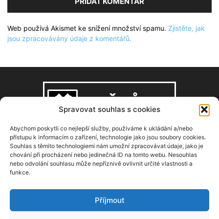
Web používá Akismet ke snížení množství spamu.
Zjistěte, jak
jsou zpracovávány údaje z komentářů.
Spravovat souhlas s cookies
Abychom poskytli co nejlepší služby, používáme k ukládání a/nebo
přístupu k informacím o zařízení, technologie jako jsou soubory cookies.
Souhlas s těmito technologiemi nám umožní zpracovávat údaje, jako je
O NÁS
chování při procházení nebo jedinečná ID na tomto webu. Nesouhlas
nebo odvolání souhlasu může nepříznivě ovlivnit určité vlastnosti a
funkce.
Copyright © 2008–2026, zdarbuh.cz
Kontaktujte nás:
info@zdarbuh.cz
Příjmout