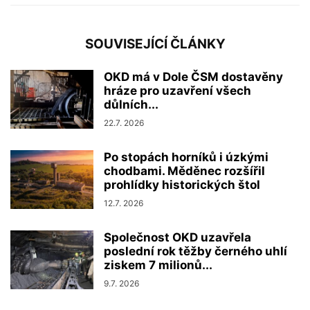
SOUVISEJÍCÍ ČLÁNKY
OKD má v Dole ČSM dostavěny
hráze pro uzavření všech
důlních...
22.7. 2026
Po stopách horníků i úzkými
chodbami. Měděnec rozšířil
prohlídky historických štol
12.7. 2026
Společnost OKD uzavřela
poslední rok těžby černého uhlí
ziskem 7 milionů...
9.7. 2026