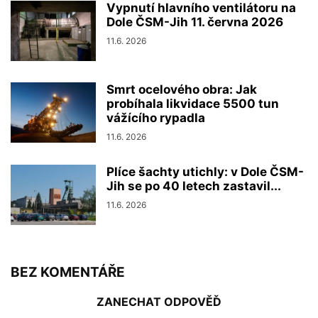
Vypnutí hlavního ventilátoru na
Dole ČSM-Jih 11. června 2026
11.6. 2026
Smrt ocelového obra: Jak
probíhala likvidace 5500 tun
vážícího rypadla
11.6. 2026
Plíce šachty utichly: v Dole ČSM-
Jih se po 40 letech zastavil...
11.6. 2026
BEZ KOMENTÁŘE
ZANECHAT ODPOVĚĎ