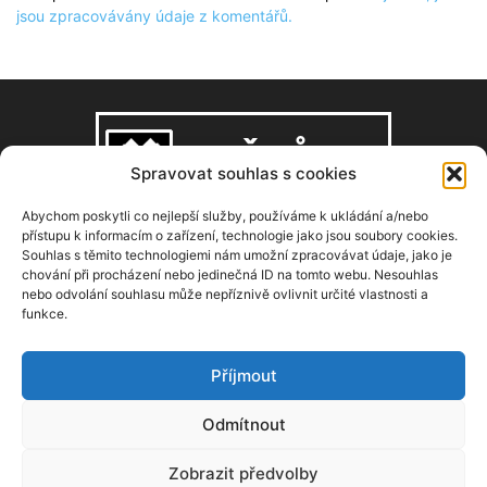
jsou zpracovávány údaje z komentářů.
Spravovat souhlas s cookies
Abychom poskytli co nejlepší služby, používáme k ukládání a/nebo
přístupu k informacím o zařízení, technologie jako jsou soubory cookies.
Souhlas s těmito technologiemi nám umožní zpracovávat údaje, jako je
O NÁS
chování při procházení nebo jedinečná ID na tomto webu. Nesouhlas
nebo odvolání souhlasu může nepříznivě ovlivnit určité vlastnosti a
funkce.
Copyright © 2008–2026, zdarbuh.cz
Kontaktujte nás:
info@zdarbuh.cz
Příjmout
NÁSLEDUJ NÁS
Odmítnout
Zobrazit předvolby