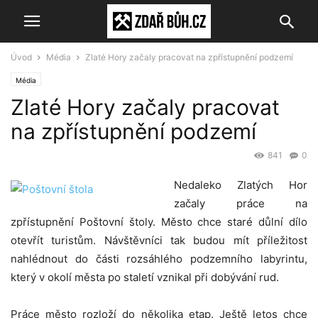
Úvod
Média
Zlaté Hory začaly pracovat na zpřístupnění podzemí
Média
Zlaté Hory začaly pracovat
na zpřístupnění podzemí
841
0
Nedaleko Zlatých Hor
začaly práce na
zpřístupnění Poštovní štoly. Město chce staré důlní dílo
otevřít turistům. Návštěvníci tak budou mít příležitost
nahlédnout do části rozsáhlého podzemního labyrintu,
který v okolí města po staletí vznikal při dobývání rud.
Práce město rozloží do několika etap. Ještě letos chce