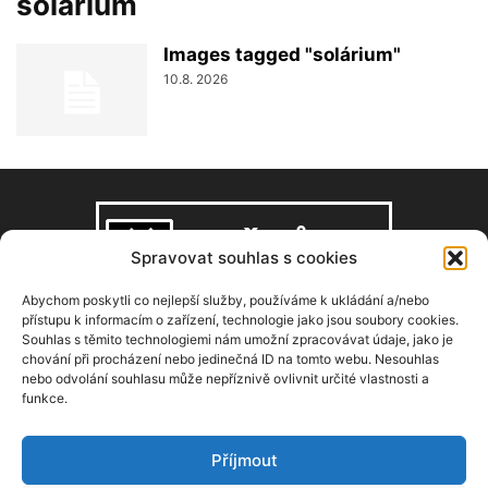
solárium
Images tagged "solárium"
10.8. 2026
Spravovat souhlas s cookies
Abychom poskytli co nejlepší služby, používáme k ukládání a/nebo
přístupu k informacím o zařízení, technologie jako jsou soubory cookies.
Souhlas s těmito technologiemi nám umožní zpracovávat údaje, jako je
O NÁS
chování při procházení nebo jedinečná ID na tomto webu. Nesouhlas
nebo odvolání souhlasu může nepříznivě ovlivnit určité vlastnosti a
funkce.
Copyright © 2008–2026, zdarbuh.cz
Kontaktujte nás:
info@zdarbuh.cz
Příjmout