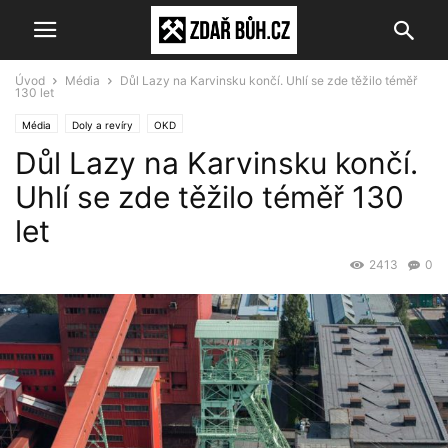
Úvod
Média
Důl Lazy na Karvinsku končí. Uhlí se zde těžilo téměř
130 let
Média
Doly a revíry
OKD
Důl Lazy na Karvinsku končí.
Uhlí se zde těžilo téměř 130
let
2413
0