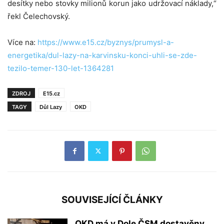
desítky nebo stovky milionů korun jako udržovací náklady,“
řekl Čelechovský.
Více na:
https://www.e15.cz/byznys/prumysl-a-
energetika/dul-lazy-na-karvinsku-konci-uhli-se-zde-
tezilo-temer-130-let-1364281
ZDROJ
E15.cz
TAGY
Důl Lazy
OKD
SOUVISEJÍCÍ ČLÁNKY
OKD má v Dole ČSM dostavěny