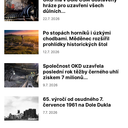
hráze pro uzavření všech
důlních...
22.7. 2026
Po stopách horníků i úzkými
chodbami. Měděnec rozšířil
prohlídky historických štol
12.7. 2026
Společnost OKD uzavřela
poslední rok těžby černého uhlí
ziskem 7 milionů...
9.7. 2026
65. výročí od osudného 7.
července 1961 na Dole Dukla
7.7. 2026