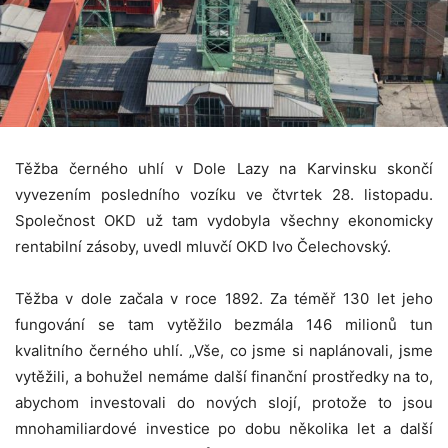
Těžba černého uhlí v Dole Lazy na Karvinsku skončí
vyvezením posledního vozíku ve čtvrtek 28. listopadu.
Společnost OKD už tam vydobyla všechny ekonomicky
rentabilní zásoby, uvedl mluvčí OKD Ivo Čelechovský.
Těžba v dole začala v roce 1892. Za téměř 130 let jeho
fungování se tam vytěžilo bezmála 146 milionů tun
kvalitního černého uhlí. „Vše, co jsme si naplánovali, jsme
vytěžili, a bohužel nemáme další finanční prostředky na to,
abychom investovali do nových slojí, protože to jsou
mnohamiliardové investice po dobu několika let a další