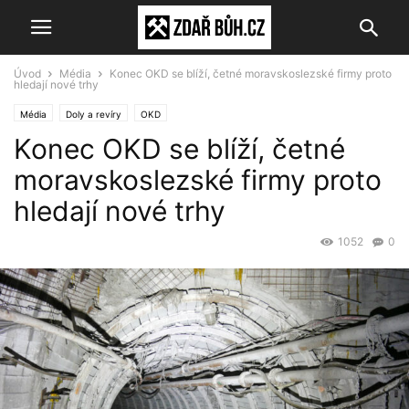
Úvod
Média
Konec OKD se blíží, četné moravskoslezské firmy proto
hledají nové trhy
Média
Doly a revíry
OKD
Konec OKD se blíží, četné
moravskoslezské firmy proto
hledají nové trhy
1052
0