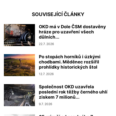
SOUVISEJÍCÍ ČLÁNKY
OKD má v Dole ČSM dostavěny
hráze pro uzavření všech
důlních...
22.7. 2026
Po stopách horníků i úzkými
chodbami. Měděnec rozšířil
prohlídky historických štol
12.7. 2026
Společnost OKD uzavřela
poslední rok těžby černého uhlí
ziskem 7 milionů...
9.7. 2026