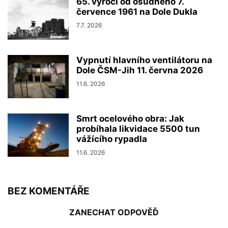
65. výročí od osudného 7.
července 1961 na Dole Dukla
7.7. 2026
Vypnutí hlavního ventilátoru na
Dole ČSM-Jih 11. června 2026
11.6. 2026
Smrt ocelového obra: Jak
probíhala likvidace 5500 tun
vážícího rypadla
11.6. 2026
BEZ KOMENTÁŘE
ZANECHAT ODPOVĚĎ