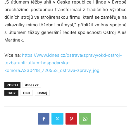
„S útlumem těžby uhlí v České republice i jinde v Evropě
procházíme postupnou transformací z tradičního výrobce
důlních strojů ve strojírenskou firmu, která se zaměřuje na
zákazníky mimo těžební průmysl,“ přiblížil změny spojené
s útlumem těžby generální ředitel společnosti Ostroj Aleš
Martínek.
Více na:
https://www.idnes.cz/ostrava/zpravy/okd-ostroj-
tezba-uhli-utlum-hospodarska-
komora.A230418_720553_ostrava-zpravy_jog
ZDROJ
iDnes.cz
TAGY
OKD
Ostroj