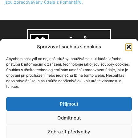
jsou zpracovávány údaje z komentářů.
Spravovat souhlas s cookies
Abychom poskytli co nejlepší služby, používáme k ukládání a/nebo
přístupu k informacím o zařízení, technologie jako jsou soubory cookies.
Souhlas s těmito technologiemi nám umožní zpracovávat údaje, jako je
O NÁS
chování při procházení nebo jedinečná ID na tomto webu. Nesouhlas
nebo odvolání souhlasu může nepříznivě ovlivnit určité vlastnosti a
funkce.
Copyright © 2008–2026, zdarbuh.cz
Kontaktujte nás:
info@zdarbuh.cz
Příjmout
NÁSLEDUJ NÁS
Odmítnout
Zobrazit předvolby