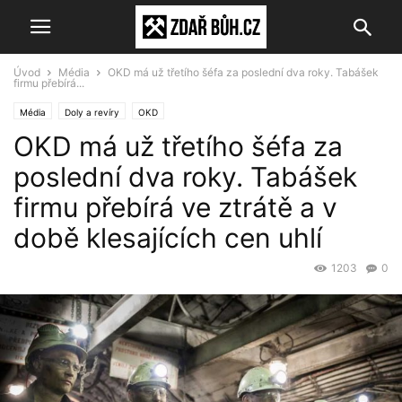
Úvod
Média
OKD má už třetího šéfa za poslední dva roky. Tabášek
firmu přebírá...
Média
Doly a revíry
OKD
OKD má už třetího šéfa za
poslední dva roky. Tabášek
firmu přebírá ve ztrátě a v
době klesajících cen uhlí
1203
0