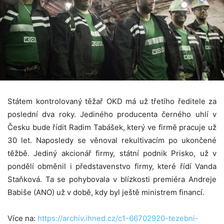
Státem kontrolovaný těžař OKD má už třetího ředitele za
poslední dva roky. Jediného producenta černého uhlí v
Česku bude řídit Radim Tabášek, který ve firmě pracuje už
30 let. Naposledy se věnoval rekultivacím po ukončené
těžbě. Jediný akcionář firmy, státní podnik Prisko, už v
pondělí obměnil i představenstvo firmy, které řídí Vanda
Staňková. Ta se pohybovala v blízkosti premiéra Andreje
Babiše (ANO) už v době, kdy byl ještě ministrem financí.
Více na:
https://archiv.ihned.cz/c1-66702920-tezebni-