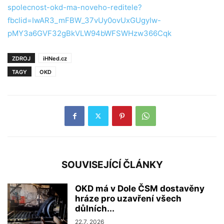
spolecnost-okd-ma-noveho-reditele?
fbclid=IwAR3_mFBW_37vUy0ovUxGUgyIw-
pMY3a6GVF32gBkVLW94bWFSWHzw366Cqk
ZDROJ
iHNed.cz
TAGY
OKD
SOUVISEJÍCÍ ČLÁNKY
OKD má v Dole ČSM dostavěny
hráze pro uzavření všech
důlních...
22.7. 2026