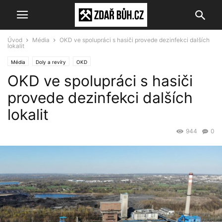
Úvod
Média
OKD ve spolupráci s hasiči provede dezinfekci dalších
lokalit
Média
Doly a revíry
OKD
OKD ve spolupráci s hasiči
provede dezinfekci dalších
lokalit
944
0