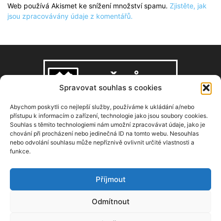
Web používá Akismet ke snížení množství spamu.
Zjistěte, jak
jsou zpracovávány údaje z komentářů.
Spravovat souhlas s cookies
Abychom poskytli co nejlepší služby, používáme k ukládání a/nebo
přístupu k informacím o zařízení, technologie jako jsou soubory cookies.
Souhlas s těmito technologiemi nám umožní zpracovávat údaje, jako je
O NÁS
chování při procházení nebo jedinečná ID na tomto webu. Nesouhlas
nebo odvolání souhlasu může nepříznivě ovlivnit určité vlastnosti a
funkce.
Copyright © 2008–2026, zdarbuh.cz
Kontaktujte nás:
info@zdarbuh.cz
Příjmout
NÁSLEDUJ NÁS
Odmítnout