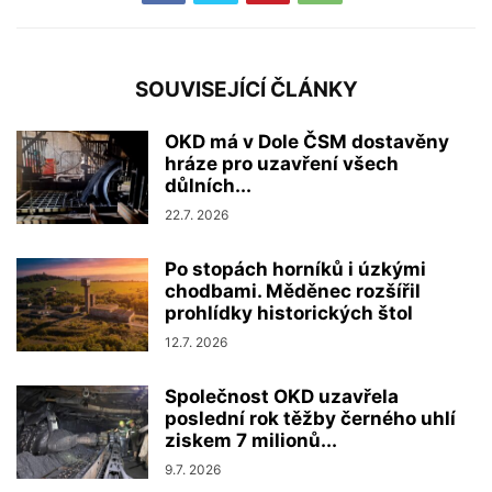
SOUVISEJÍCÍ ČLÁNKY
OKD má v Dole ČSM dostavěny
hráze pro uzavření všech
důlních...
22.7. 2026
Po stopách horníků i úzkými
chodbami. Měděnec rozšířil
prohlídky historických štol
12.7. 2026
Společnost OKD uzavřela
poslední rok těžby černého uhlí
ziskem 7 milionů...
9.7. 2026