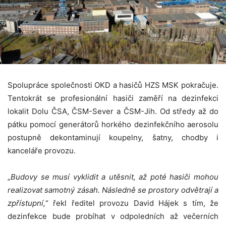
Spolupráce společnosti OKD a hasičů HZS MSK pokračuje.
Tentokrát se profesionální hasiči zaměří na dezinfekci
lokalit Dolu ČSA, ČSM-Sever a ČSM-Jih. Od středy až do
pátku pomocí generátorů horkého dezinfekčního aerosolu
postupně dekontaminují koupelny, šatny, chodby i
kanceláře provozu.
„
Budovy se musí vyklidit a utěsnit, až poté hasiči mohou
realizovat samotný zásah. Následně se prostory odvětrají a
zpřístupní,
“ řekl ředitel provozu David Hájek s tím, že
dezinfekce bude probíhat v odpoledních až večerních