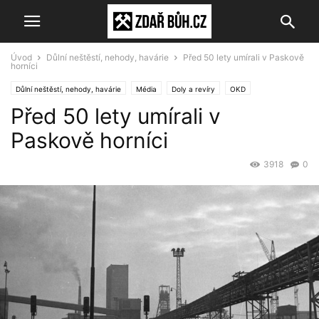
Úvod
Důlní neštěstí, nehody, havárie
Před 50 lety umírali v Paskově
horníci
Důlní neštěstí, nehody, havárie
Média
Doly a revíry
OKD
Před 50 lety umírali v
Paskově horníci
3918
0