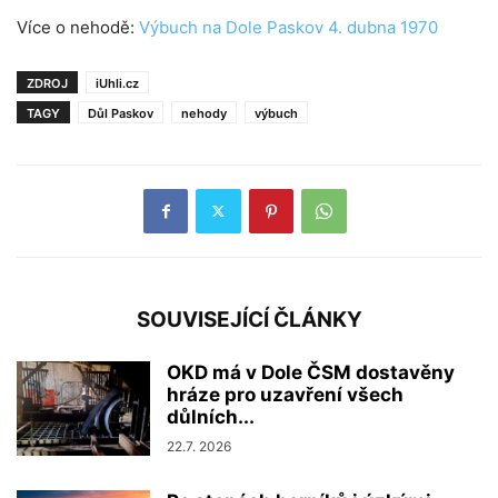
Více o nehodě:
Výbuch na Dole Paskov 4. dubna 1970
ZDROJ
iUhli.cz
TAGY
Důl Paskov
nehody
výbuch
SOUVISEJÍCÍ ČLÁNKY
OKD má v Dole ČSM dostavěny
hráze pro uzavření všech
důlních...
22.7. 2026