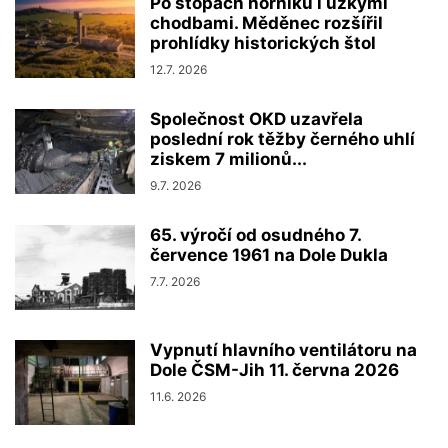
Po stopách horníků i úzkými
chodbami. Měděnec rozšířil
prohlídky historických štol
12.7. 2026
Společnost OKD uzavřela
poslední rok těžby černého uhlí
ziskem 7 milionů...
9.7. 2026
65. výročí od osudného 7.
července 1961 na Dole Dukla
7.7. 2026
Vypnutí hlavního ventilátoru na
Dole ČSM-Jih 11. června 2026
11.6. 2026