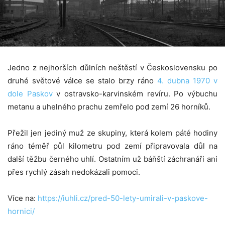
Jedno z nejhorších důlních neštěstí v Československu po
druhé světové válce se stalo brzy ráno
4. dubna 1970 v
dole Paskov
v ostravsko-karvinském revíru. Po výbuchu
metanu a uhelného prachu zemřelo pod zemí 26 horníků.
Přežil jen jediný muž ze skupiny, která kolem páté hodiny
ráno téměř půl kilometru pod zemí připravovala důl na
další těžbu černého uhlí. Ostatním už báňští záchranáři ani
přes rychlý zásah nedokázali pomoci.
Více na:
https://iuhli.cz/pred-50-lety-umirali-v-paskove-
hornici/