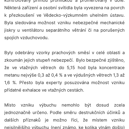
kontrolovány přímou prohlídkou a proměřovány v dole.
Některá zařízení a osobní svítidla byla vyvezena na povrch
k přezkoušení ve Vědecko-výzkumném uhelném ústavu.
Byla sledována možnost vzniku nebezpečné mechanické
jiskry u ventilátoru separátního větrání či na porušených
spojích vzduchovodu.
Byly odebrány vzorky prachových směsí v celé oblasti a
zkoumán jejich stupeň nebezpečí. Bylo bezpečné zjištěno,
že ve vtažných větrech do 5,15 hod byla koncentrace
metanu nejvýše 0,3 až 0,4 % a ve výdušných větrech 1,3 až
1,6 %. Přesto byla experty posuzována možnost vzniku
přídatné exhalace ve vtažných cestách.
Místo vzniku výbuchu nemohlo být dosud zcela
jednoznačně určeno. Podle směru destrukčních účinků a
dalších příznaků je možno říci, že místem vzniku
nejsilnějšího výbuchu (není známo, ke kolika vlnám došlo)