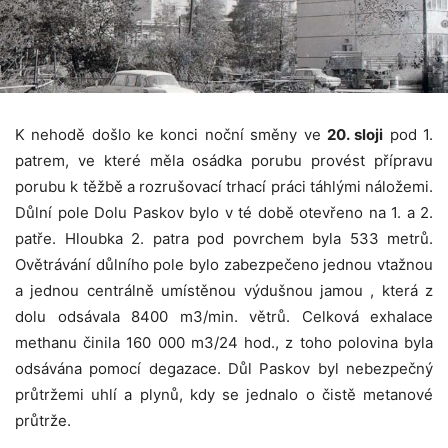
K nehodě došlo ke konci noční směny ve
20. sloji
pod 1.
patrem, ve které měla osádka porubu provést přípravu
porubu k těžbě a rozrušovací trhací práci táhlými náložemi.
Důlní pole Dolu Paskov bylo v té době otevřeno na 1. a 2.
patře. Hloubka 2. patra pod povrchem byla 533 metrů.
Ovětrávání důlního pole bylo zabezpečeno jednou vtažnou
a jednou centrálně umístěnou výdušnou jamou , která z
dolu odsávala 8400 m3/min. větrů. Celková exhalace
methanu činila 160 000 m3/24 hod., z toho polovina byla
odsávána pomocí degazace. Důl Paskov byl nebezpečný
průtržemi uhlí a plynů, kdy se jednalo o čistě metanové
průtrže.