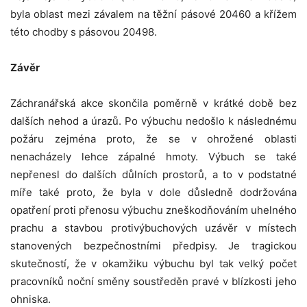
byla oblast mezi závalem na těžní pásové 20460 a křížem
této chodby s pásovou 20498.
Závěr
Záchranářská akce skončila poměrně v krátké době bez
dalších nehod a úrazů. Po výbuchu nedošlo k následnému
požáru zejména proto, že se v ohrožené oblasti
nenacházely lehce zápalné hmoty. Výbuch se také
nepřenesl do dalších důlních prostorů, a to v podstatné
míře také proto, že byla v dole důsledně dodržována
opatření proti přenosu výbuchu zneškodňováním uhelného
prachu a stavbou protivýbuchových uzávěr v místech
stanovených bezpečnostními předpisy. Je tragickou
skutečností, že v okamžiku výbuchu byl tak velký počet
pracovníků noční směny soustředěn pravé v blízkosti jeho
ohniska.