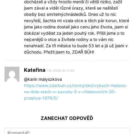
obcházeli a vždy hrozilo menší či větší riziko, zažil
jsem zával a viděl různé úrazy, které se naštěstí
obešly bez smrtelnýchnásledků. Dnes už to nic
nevyřeší, šachta mi vzala otce a těch pár korun, které
jsme jako rodina dostali jako cenu jeho života, jsem si
dokázal vydělat za jeden pouhý rok. Přišli jsme o to
nejcenější o otce a živitele rodiny a to vám nic
nenahradí. Za tři měsíce to bude 53 let a já už jsem v
důchodu. Přežil jsem to, ZDAŘ BŮH!
Kateřina
7.8. 2025 At 11:35
@karin malyszkova
https://www.zdarbuh.cz/reviry/okd/vybuch-metanu-
na-dole-staric-v-zavodu-3-v-chlebovicich-30-
prosince-1976/5/
ZANECHAT ODPOVĚĎ