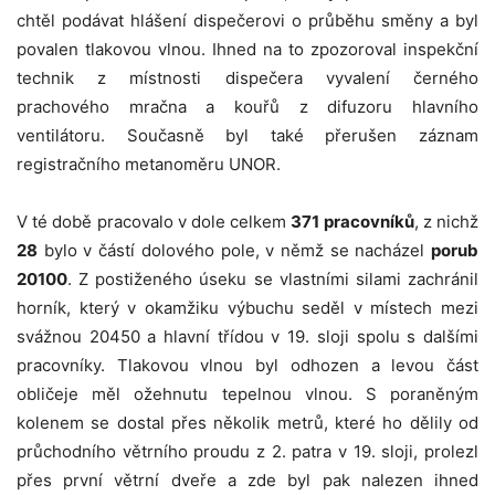
chtěl podávat hlášení dispečerovi o průběhu směny a byl
povalen tlakovou vlnou. Ihned na to zpozoroval inspekční
technik z místnosti dispečera vyvalení černého
prachového mračna a kouřů z difuzoru hlavního
ventilátoru. Současně byl také přerušen záznam
registračního metanoměru UNOR.
V té době pracovalo v dole celkem
371 pracovníků
, z nichž
28
bylo v částí dolového pole, v němž se nacházel
porub
20100
. Z postiženého úseku se vlastními silami zachránil
horník, který v okamžiku výbuchu seděl v místech mezi
svážnou 20450 a hlavní třídou v 19. sloji spolu s dalšími
pracovníky. Tlakovou vlnou byl odhozen a levou část
obličeje měl ožehnutu tepelnou vlnou. S poraněným
kolenem se dostal přes několik metrů, které ho dělily od
průchodního větrního proudu z 2. patra v 19. sloji, prolezl
přes první větrní dveře a zde byl pak nalezen ihned