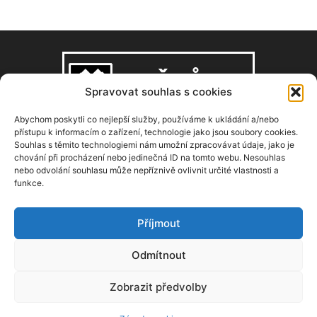
Spravovat souhlas s cookies
Abychom poskytli co nejlepší služby, používáme k ukládání a/nebo
přístupu k informacím o zařízení, technologie jako jsou soubory cookies.
Souhlas s těmito technologiemi nám umožní zpracovávat údaje, jako je
O NÁS
chování při procházení nebo jedinečná ID na tomto webu. Nesouhlas
nebo odvolání souhlasu může nepříznivě ovlivnit určité vlastnosti a
funkce.
Copyright © 2008–2026, zdarbuh.cz
Kontaktujte nás:
info@zdarbuh.cz
Příjmout
NÁSLEDUJ NÁS
Odmítnout
Zobrazit předvolby