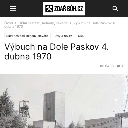
Úvod
Důlní neštěstí, nehody, havárie
Výbuch na Dole Paskov 4.
dubna 1970
Důlní neštěstí, nehody, havárie
Doly a revíry
OKD
Výbuch na Dole Paskov 4.
dubna 1970
6406
4