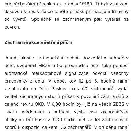
přispěchavším předákem z předku 19180. Ti byli zastiženi
tlakovou vlnou v čelbě tohoto předku při nabíjení trhaviny
do vyvrtů. Společně se zachráněným pak vyfárali na
povrch.
Záchranné akce a šetření příčin
Ihned, jakmile se inspekční technik dozvěděl o nehodě v
dole, uvědomil HBZS a bezprostředně poté také pomocí
aromatické merkaptanové signalizace odvolal všechny
pracovníky z dolu. V době, kdy již po 6. hodině ranní
zasahovalo na Dole Paskov přes 60 záchranářů, vydal
velitel záchranných sborů příkaz k povolání záchranářů z
celého revíru OKD. V 6,30 hodin byli již na všech ZBZS v
revíru uvědomeni o nutnosti vyslat své záchranářské
hlídky na Důl Paskov. 6,30 hodin měl velitel záchranných
sborů k dispozici celkem 132 záchranářů. V průběhu ranní