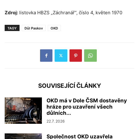
Zdroj:
listovka HBZS „Záchranář“, číslo 4, květen 1970
TAGY
Důl Paskov
OKD
SOUVISEJÍCÍ ČLÁNKY
OKD má v Dole ČSM dostavěny
hráze pro uzavření všech
důlních...
22.7. 2026
Společnost OKD uzavřela