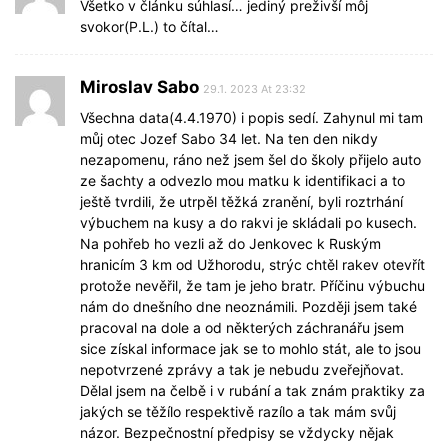
Všetko v článku súhlasí… jediný preživší môj
svokor(P.L.) to čítal…
Miroslav Sabo
29.1. 2023 At 23:32
Všechna data(4.4.1970) i popis sedí. Zahynul mi tam
můj otec Jozef Sabo 34 let. Na ten den nikdy
nezapomenu, ráno než jsem šel do školy přijelo auto
ze šachty a odvezlo mou matku k identifikaci a to
ještě tvrdili, že utrpěl těžká zranění, byli roztrhání
výbuchem na kusy a do rakvi je skládali po kusech.
Na pohřeb ho vezli až do Jenkovec k Ruským
hranicím 3 km od Užhorodu, strýc chtěl rakev otevřít
protože nevěřil, že tam je jeho bratr. Příčinu výbuchu
nám do dnešního dne neoznámili. Později jsem také
pracoval na dole a od některých záchranářu jsem
sice získal informace jak se to mohlo stát, ale to jsou
nepotvrzené zprávy a tak je nebudu zveřejňovat.
Dělal jsem na čelbě i v rubání a tak znám praktiky za
jakých se těžílo respektivě razílo a tak mám svůj
názor. Bezpečnostní předpisy se vždycky nějak