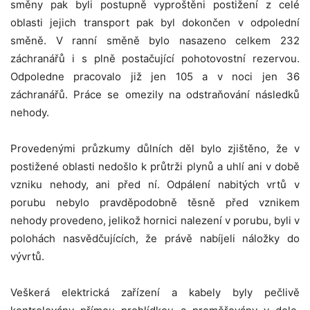
směny pak byli postupně vyproštěni postižení z celé
oblasti jejich transport pak byl dokončen v odpolední
směně. V ranní směně bylo nasazeno celkem 232
záchranářů i s plně postačující pohotovostní rezervou.
Odpoledne pracovalo již jen 105 a v noci jen 36
záchranářů. Práce se omezily na odstraňování následků
nehody.
Provedenými průzkumy důlních děl bylo zjištěno, že v
postižené oblasti nedošlo k průtrži plynů a uhlí ani v době
vzniku nehody, ani před ní. Odpálení nabitých vrtů v
porubu nebylo pravděpodobně těsně před vznikem
nehody provedeno, jelikož hornici nalezení v porubu, byli v
polohách nasvědčujících, že právě nabíjeli náložky do
vývrtů.
Veškerá elektrická zařízení a kabely byly pečlivě