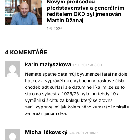
Novým předsedou
představenstva a generálním
ředitelem OKD byl jmenován
Martin Džanaj
1.6. 2026
4 KOMENTÁŘE
karin malyszkova
17.11. 2017 At 8:00
Nemate spatne data můj byv.manzel faral na dole
Paskov a vyprávěl mi o vybuchu v paskove čísla
chodeb adt suhlasi ale datum ne říkal mi ze se to
stalo na sylvestra 1975/76 bylo mu tehdy 19 a
vyměnil si šichtu za kolegu který se zrovna
zenil.vypravel mi jak kolem něho kamarádi zmirali a
ze přežili jenom dva.
Michal Iškovský
5.4. 2021 At 10:32