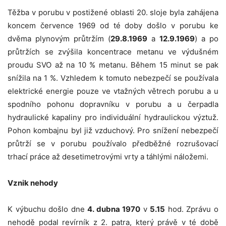
Těžba v porubu v postižené oblasti 20. sloje byla zahájena
koncem července 1969 od té doby došlo v porubu ke
dvěma plynovým průtržím (
29.8.1969
a
12.9.1969
) a po
průtržích se zvýšila koncentrace metanu ve výdušném
proudu SVO až na 10 % metanu. Během 15 minut se pak
snížila na 1 %. Vzhledem k tomuto nebezpečí se používala
elektrické energie pouze ve vtažných větrech porubu a u
spodního pohonu dopravníku v porubu a u čerpadla
hydraulické kapaliny pro individuální hydraulickou výztuž.
Pohon kombajnu byl již vzduchový. Pro snížení nebezpečí
průtrží se v porubu používalo předběžné rozrušovací
trhací práce až desetimetrovými vrty a táhlými náložemi.
Vznik nehody
K výbuchu došlo dne
4. dubna 1970
v
5.15
hod. Zprávu o
nehodě podal revírník z 2. patra, který právě v té době