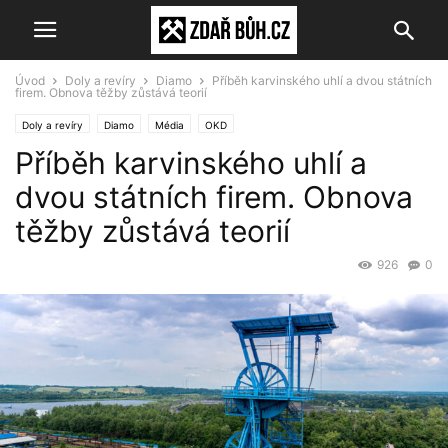
Úvod
Doly a revíry
Diamo
Příběh karvinského uhlí a dvou státních
firem. Obnova těžby zůstává teorií
Doly a revíry
Diamo
Média
OKD
Příběh karvinského uhlí a
dvou státních firem. Obnova
těžby zůstává teorií
926
0