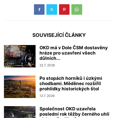
SOUVISEJÍCÍ ČLÁNKY
OKD má v Dole ČSM dostavěny
hráze pro uzavření všech
důlních...
22.7. 2026
Po stopách horníků i úzkými
chodbami. Měděnec rozšířil
prohlídky historických štol
12.7. 2026
Společnost OKD uzavřela
poslední rok těžby černého uhlí