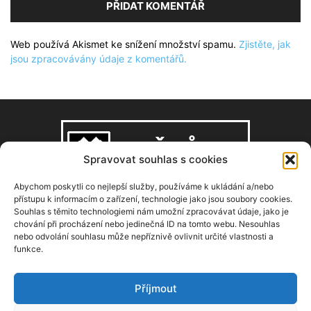
Web používá Akismet ke snížení množství spamu.
Zjistěte, jak
jsou zpracovávány údaje z komentářů.
Spravovat souhlas s cookies
Abychom poskytli co nejlepší služby, používáme k ukládání a/nebo
přístupu k informacím o zařízení, technologie jako jsou soubory cookies.
Souhlas s těmito technologiemi nám umožní zpracovávat údaje, jako je
O NÁS
chování při procházení nebo jedinečná ID na tomto webu. Nesouhlas
nebo odvolání souhlasu může nepříznivě ovlivnit určité vlastnosti a
funkce.
Copyright © 2008–2026, zdarbuh.cz
Kontaktujte nás:
info@zdarbuh.cz
Příjmout