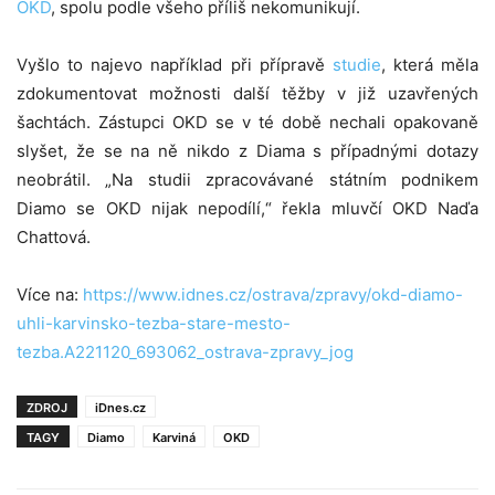
OKD
, spolu podle všeho příliš nekomunikují.
Vyšlo to najevo například při přípravě
studie
, která měla
zdokumentovat možnosti další těžby v již uzavřených
šachtách. Zástupci OKD se v té době nechali opakovaně
slyšet, že se na ně nikdo z Diama s případnými dotazy
neobrátil. „Na studii zpracovávané státním podnikem
Diamo se OKD nijak nepodílí,“ řekla mluvčí OKD Naďa
Chattová.
Více na:
https://www.idnes.cz/ostrava/zpravy/okd-diamo-
uhli-karvinsko-tezba-stare-mesto-
tezba.A221120_693062_ostrava-zpravy_jog
ZDROJ
iDnes.cz
TAGY
Diamo
Karviná
OKD