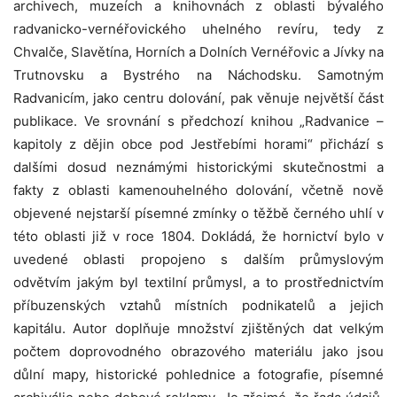
archivech, muzeích a knihovnách z oblasti bývalého
radvanicko-vernéřovického uhelného revíru, tedy z
Chvalče, Slavětína, Horních a Dolních Vernéřovic a Jívky na
Trutnovsku a Bystrého na Náchodsku. Samotným
Radvanicím, jako centru dolování, pak věnuje největší část
publikace. Ve srovnání s předchozí knihou „Radvanice –
kapitoly z dějin obce pod Jestřebími horami“ přichází s
dalšími dosud neznámými historickými skutečnostmi a
fakty z oblasti kamenouhelného dolování, včetně nově
objevené nejstarší písemné zmínky o těžbě černého uhlí v
této oblasti již v roce 1804. Dokládá, že hornictví bylo v
uvedené oblasti propojeno s dalším průmyslovým
odvětvím jakým byl textilní průmysl, a to prostřednictvím
příbuzenských vztahů místních podnikatelů a jejich
kapitálu. Autor doplňuje množství zjištěných dat velkým
počtem doprovodného obrazového materiálu jako jsou
důlní mapy, historické pohlednice a fotografie, písemné