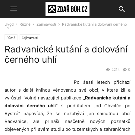
Úvod
Různé
Zajímavosti
Radvanické kutání a dolování černého
uhlí
Různé
Zajímavosti
Radvanické kutání a dolování
černého uhlí
2214
0
Po šesti letech přichází
autor s další knihou věnovanou své obci, v které žil a
vyrůstal. Volně navazující publikace
„Radvanické kutání a
dolování černého uhlí“
s podtitulem „od Chvalče po
Bystré“ napovídá, že se nezabývá jen samotnou obcí
Radvanice, ale přináší nesčetně nových poznatků
objevených při svém studiu po tuzemských a zahraničních