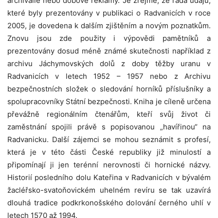
archiválie nebo dobové reklamy. Je zřejmé, že řada údajů,
které byly prezentovány v publikaci o Radvanicích v roce
2005, je dovedena k dalším zjištěním a novým poznatkům.
Znovu jsou zde použity i výpovědi pamětníků a
prezentovány dosud méně známé skutečnosti například z
archivu Jáchymovských dolů z doby těžby uranu v
Radvanicích v letech 1952 – 1957 nebo z Archivu
bezpečnostních složek o sledování horníků příslušníky a
spolupracovníky Státní bezpečnosti. Kniha je cíleně určena
převážně regionálním čtenářům, kteří svůj život či
zaměstnání spojili právě s popisovanou „havířinou“ na
Radvanicku. Další zájemci se mohou seznámit s profesí,
která je v této části České republiky již minulostí a
připomínají ji jen terénní nerovnosti či hornické názvy.
Historií posledního dolu Kateřina v Radvanicích v bývalém
žacléřsko-svatoňovickém uhelném revíru se tak uzavírá
dlouhá tradice podkrkonošského dolování černého uhlí v
letech 1570 až 1994.