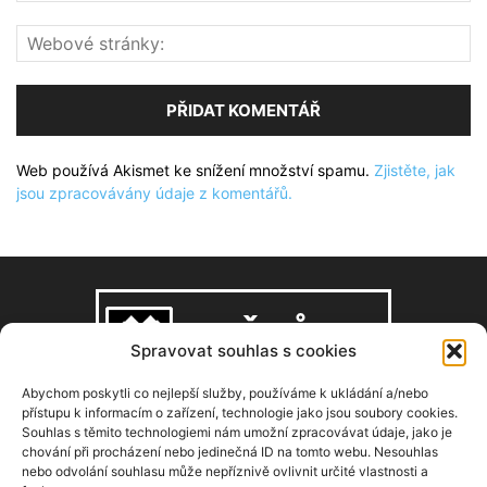
Web používá Akismet ke snížení množství spamu.
Zjistěte, jak
jsou zpracovávány údaje z komentářů.
Spravovat souhlas s cookies
Abychom poskytli co nejlepší služby, používáme k ukládání a/nebo
přístupu k informacím o zařízení, technologie jako jsou soubory cookies.
Souhlas s těmito technologiemi nám umožní zpracovávat údaje, jako je
O NÁS
chování při procházení nebo jedinečná ID na tomto webu. Nesouhlas
nebo odvolání souhlasu může nepříznivě ovlivnit určité vlastnosti a