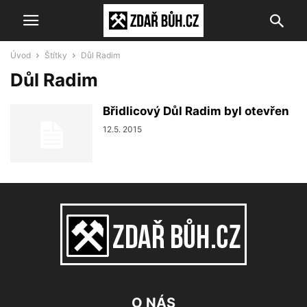
Úvod
Štítky
Důl Radim
Důl Radim
Břidlicový Důl Radim byl otevřen
12.5. 2015
O NÁS