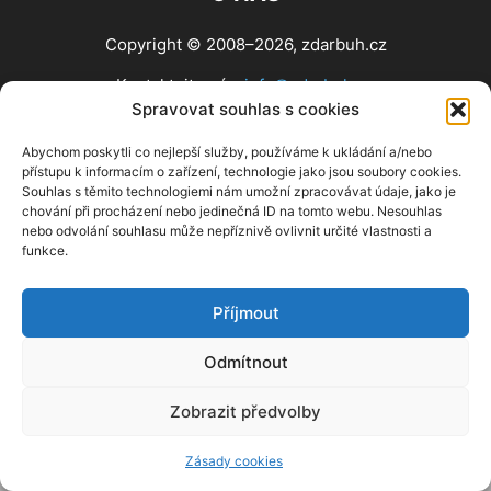
Copyright © 2008–2026, zdarbuh.cz
Kontaktujte nás:
info@zdarbuh.cz
Spravovat souhlas s cookies
NÁSLEDUJ NÁS
Abychom poskytli co nejlepší služby, používáme k ukládání a/nebo
přístupu k informacím o zařízení, technologie jako jsou soubory cookies.
Souhlas s těmito technologiemi nám umožní zpracovávat údaje, jako je
chování při procházení nebo jedinečná ID na tomto webu. Nesouhlas
nebo odvolání souhlasu může nepříznivě ovlivnit určité vlastnosti a
funkce.
Příjmout
Odmítnout
Zobrazit předvolby
Zásady cookies