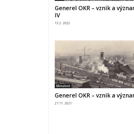
Generel OKR – vznik a význ
IV
13.2. 2022
Minulost
Generel OKR – vznik a význa
27.11. 2021