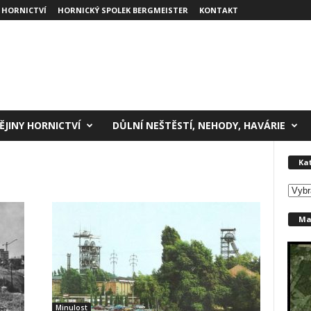
 HORNICTVÍ
HORNICKÝ SPOLEK BERGMEISTER
KONTAKT
ĚJINY HORNICTVÍ
DŮLNÍ NEŠTĚSTÍ, NEHODY, HAVÁRIE
Ka
K
a
Ma
t
e
g
o
r
i
e
Minulost