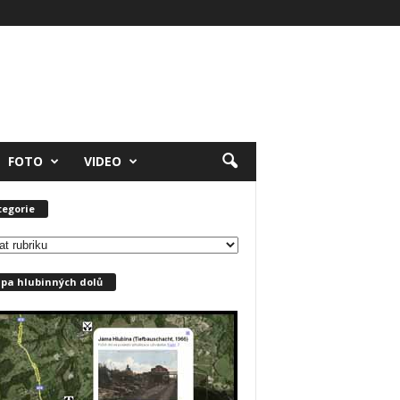
FOTO
VIDEO
tegorie
pa hlubinných dolů