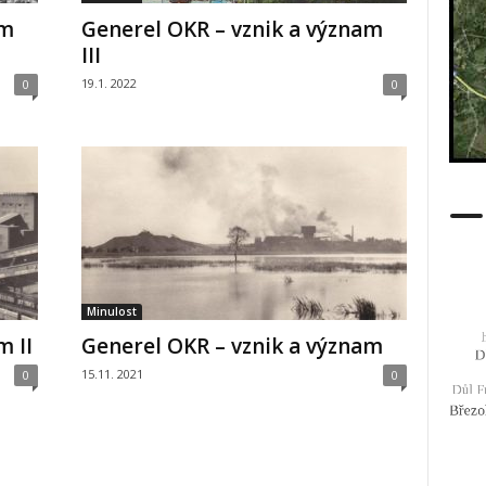
am
Generel OKR – vznik a význam
III
19.1. 2022
0
0
Minulost
m II
Generel OKR – vznik a význam
15.11. 2021
0
0