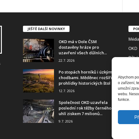
JEŠTĚ DALŠÍ NOVINKY
PO
Médi
OKD má v Dole ČSM
dostavěny hráze pro
OKD
uzavření všech důlních...
Důlní
22.7. 2026
a
Foto
Po stopách horníků i úzkými
Diam
chodbami. Měděnec rozšířil
Abychom posk
prohlídky historických štol
o zařízení, 
Histor
umožní zprac
12.7. 2026
webu. Nesouh
RD Je
funkce.
Společnost OKD uzavřela
poslední rok těžby černého
uhlí ziskem 7 milionů...
Př
9.7. 2026