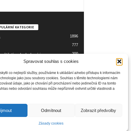
PULÁRNÍ KATEGORIE
1896
a
777
200
 neštěstí, nehody, havárie
Spravovat souhlas s cookies
139
137
o
ytli co nejlepší služby, používáme k ukládání a/nebo přístupu k informacím
technologie jako jsou soubory cookies. Souhlas s těmito technologiemi nám
129
ie
ovávat údaje, jako je chování při procházení nebo jedinečná ID na tomto
99
las nebo odvolání souhlasu může nepříznivě ovlivnit určité vlastnosti a
seník
íjmout
Odmítnout
Zobrazit předvolby
Zásady cookies