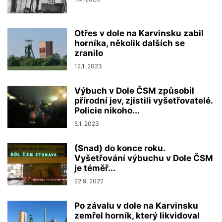
Otřes v dole na Karvinsku zabil
horníka, několik dalších se
zranilo
12.1. 2023
Výbuch v Dole ČSM způsobil
přírodní jev, zjistili vyšetřovatelé.
Policie nikoho...
5.1. 2023
(Snad) do konce roku.
Vyšetřování výbuchu v Dole ČSM
je téměř...
22.9. 2022
Po závalu v dole na Karvinsku
zemřel horník, který likvidoval