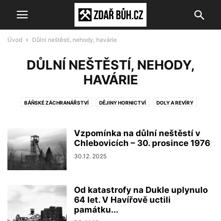
Úvod
Důlní neštěstí, nehody, havárie
DŮLNÍ NEŠTĚSTÍ, NEHODY,
HAVÁRIE
BÁŇSKÉ ZÁCHRANÁŘSTVÍ
DĚJINY HORNICTVÍ
DOLY A REVÍRY
DŮLNÍ NEŠTĚSTÍ, NEHODY, HAVÁRIE
HORNICKÁ MĚSTA A OBCE
HORNICKÁ MUZEA A EXPOZICE
HORNICTVÍ V OBRAZECH
Vzpomínka na důlní neštěstí v
HORNICTVÍ V UMĚNÍ
MÉDIA
Chlebovicích – 30. prosince 1976
MEMORABILIA
POSTMINING
RŮZNÉ
SDD A ODD
TECHNIKA A TECHNOLOGIE
TERMINOLOGIE
30.12. 2025
Od katastrofy na Dukle uplynulo
64 let. V Havířově uctili
památku...