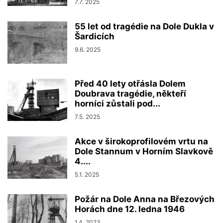
7.7. 2025
55 let od tragédie na Dole Dukla v
Šardicích
9.6. 2025
Před 40 lety otřásla Dolem
Doubrava tragédie, někteří
horníci zůstali pod...
7.5. 2025
Akce v širokoprofilovém vrtu na
Dole Stannum v Horním Slavkově
4....
5.1. 2025
Požár na Dole Anna na Březových
Horách dne 12. ledna 1946
1.4. 2023