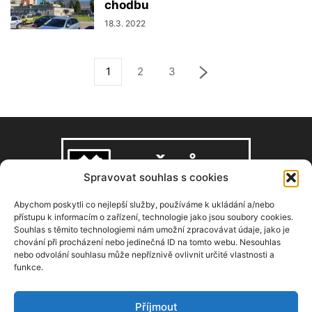
chodbu
18.3. 2022
1
2
3
Spravovat souhlas s cookies
Abychom poskytli co nejlepší služby, používáme k ukládání a/nebo
přístupu k informacím o zařízení, technologie jako jsou soubory cookies.
Souhlas s těmito technologiemi nám umožní zpracovávat údaje, jako je
O NÁS
chování při procházení nebo jedinečná ID na tomto webu. Nesouhlas
nebo odvolání souhlasu může nepříznivě ovlivnit určité vlastnosti a
funkce.
Copyright © 2008–2026, zdarbuh.cz
Kontaktujte nás:
info@zdarbuh.cz
Příjmout