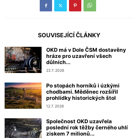
SOUVISEJÍCÍ ČLÁNKY
OKD má v Dole ČSM dostavěny
hráze pro uzavření všech
důlních...
22.7. 2026
Po stopách horníků i úzkými
chodbami. Měděnec rozšířil
prohlídky historických štol
12.7. 2026
Společnost OKD uzavřela
poslední rok těžby černého uhlí
ziskem 7 milionů...