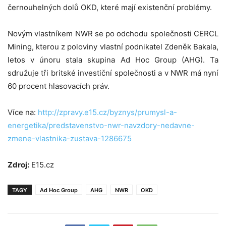
černouhelných dolů OKD, které mají existenční problémy.
Novým vlastníkem NWR se po odchodu společnosti CERCL
Mining, kterou z poloviny vlastní podnikatel Zdeněk Bakala,
letos v únoru stala skupina Ad Hoc Group (AHG). Ta
sdružuje tři britské investiční společnosti a v NWR má nyní
60 procent hlasovacích práv.
Více na:
http://zpravy.e15.cz/byznys/prumysl-a-
energetika/predstavenstvo-nwr-navzdory-nedavne-
zmene-vlastnika-zustava-1286675
Zdroj:
E15.cz
TAGY
Ad Hoc Group
AHG
NWR
OKD