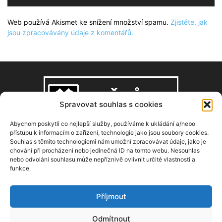
Web používá Akismet ke snížení množství spamu.
Zjistěte, jak
jsou zpracovávány údaje z komentářů.
Spravovat souhlas s cookies
Abychom poskytli co nejlepší služby, používáme k ukládání a/nebo
přístupu k informacím o zařízení, technologie jako jsou soubory cookies.
Souhlas s těmito technologiemi nám umožní zpracovávat údaje, jako je
O NÁS
chování při procházení nebo jedinečná ID na tomto webu. Nesouhlas
nebo odvolání souhlasu může nepříznivě ovlivnit určité vlastnosti a
funkce.
Copyright © 2008–2026, zdarbuh.cz
Kontaktujte nás:
info@zdarbuh.cz
Příjmout
NÁSLEDUJ NÁS
Odmítnout