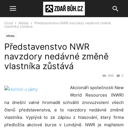
Úvod
Média
Představenstvo NWR navzdory nedávné změně
vlastníka zůstává
Média
Představenstvo NWR
navzdory nedávné změně
vlastníka zůstává
996
0
Akcionáři společnosti New
World Resources (NWR)
na dnešní valné hromadě schválili znovuzvolení všech
členů představenstva, a to navzdory nedávné změně
vlastníka. Vyplývá to ze zápisu z hlasování, který firma
předložila akciové burze v Londýně. NWR je majitelem