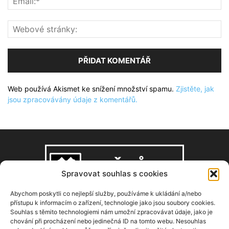
Web používá Akismet ke snížení množství spamu.
Zjistěte, jak
jsou zpracovávány údaje z komentářů.
Spravovat souhlas s cookies
Abychom poskytli co nejlepší služby, používáme k ukládání a/nebo
přístupu k informacím o zařízení, technologie jako jsou soubory cookies.
Souhlas s těmito technologiemi nám umožní zpracovávat údaje, jako je
O NÁS
chování při procházení nebo jedinečná ID na tomto webu. Nesouhlas