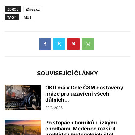
ZDROJ
iDnes.cz
TAGY
MUS
SOUVISEJÍCÍ ČLÁNKY
OKD má v Dole ČSM dostavěny
hráze pro uzavření všech
důlních...
22.7. 2026
Po stopách horníků i úzkými
chodbami. Měděnec rozšířil
prohlídky historických štol