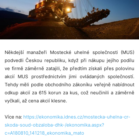
Někdejší manažeři Mostecké uhelné společnosti (MUS)
podvedli Českou republiku, když při nákupu jejího podílu
ve firmě záměrně zatajili, že předtím získali přes polovinu
akcií MUS prostřednictvím jimi ovládaných společností.
Tehdy měli podle obchodního zákoníku veřejně nabídnout
odkup akcií za 615 korun za kus, což neučinili a záměrně
vyčkali, až cena akcií klesne.
Více na:
https://ekonomika.idnes.cz/mostecka-uhelna-cr-
skoda-soud-obzaloba-dhk-/ekonomika.aspx?
c=A180810_141218_ekonomika_mato