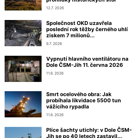
12.7. 2026
Společnost OKD uzavřela
poslední rok těžby černého uhlí
ziskem 7 milionů...
9.7. 2026
Vypnutí hlavního ventilátoru na
Dole ČSM-Jih 11. června 2026
11.6. 2026
Smrt ocelového obra: Jak
probíhala likvidace 5500 tun
vážícího rypadla
11.6. 2026
Plíce šachty utichly: v Dole ČSM-
Jih se po 40 letech zastavil...