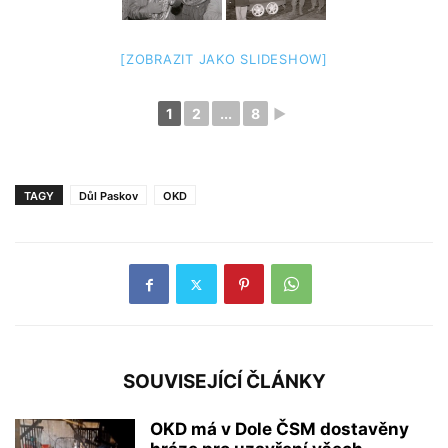
[ZOBRAZIT JAKO SLIDESHOW]
1
2
...
8
►
TAGY
Důl Paskov
OKD
SOUVISEJÍCÍ ČLÁNKY
OKD má v Dole ČSM dostavěny