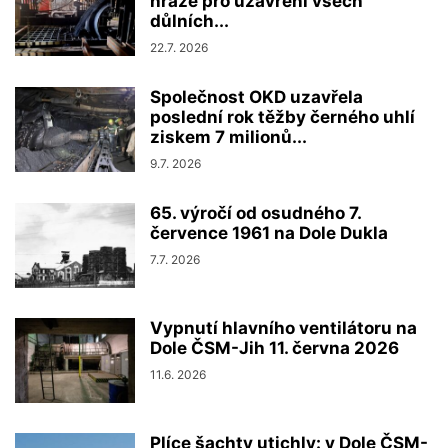
hráze pro uzavření všech
důlních...
22.7. 2026
Společnost OKD uzavřela
poslední rok těžby černého uhlí
ziskem 7 milionů...
9.7. 2026
65. výročí od osudného 7.
července 1961 na Dole Dukla
7.7. 2026
Vypnutí hlavního ventilátoru na
Dole ČSM-Jih 11. června 2026
11.6. 2026
Plíce šachty utichly: v Dole ČSM-