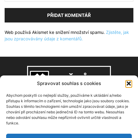
Web používá Akismet ke snížení množství spamu.
Zjistěte, jak
jsou zpracovávány údaje z komentářů.
Spravovat souhlas s cookies
Abychom poskytli co nejlepší služby, používáme k ukládání a/nebo
přístupu k informacím o zařízení, technologie jako jsou soubory cookies.
Souhlas s těmito technologiemi nám umožní zpracovávat údaje, jako je
O NÁS
chování při procházení nebo jedinečná ID na tomto webu. Nesouhlas
nebo odvolání souhlasu může nepříznivě ovlivnit určité vlastnosti a
funkce.
Copyright © 2008–2026, zdarbuh.cz
Kontaktujte nás:
info@zdarbuh.cz