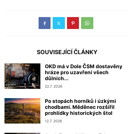
SOUVISEJÍCÍ ČLÁNKY
OKD má v Dole ČSM dostavěny
hráze pro uzavření všech
důlních...
22.7. 2026
Po stopách horníků i úzkými
chodbami. Měděnec rozšířil
prohlídky historických štol
12.7. 2026