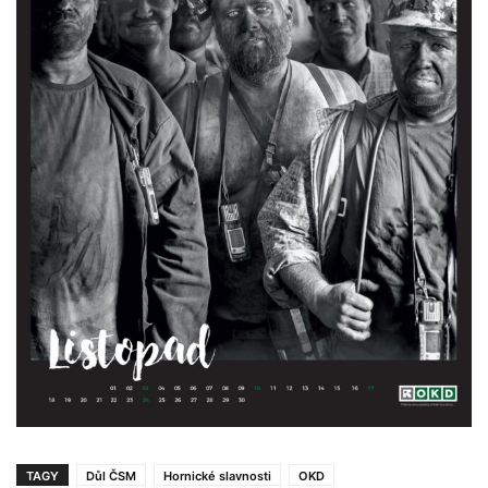
TAGY
Důl ČSM
Hornické slavnosti
OKD