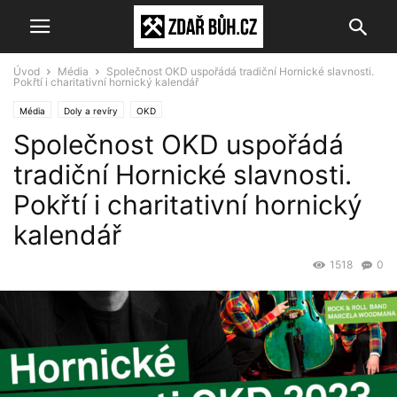
Úvod
Média
Společnost OKD uspořádá tradiční Hornické slavnosti.
Pokřtí i charitativní hornický kalendář
Média
Doly a revíry
OKD
Společnost OKD uspořádá
tradiční Hornické slavnosti.
Pokřtí i charitativní hornický
kalendář
1518
0