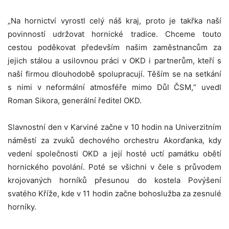
„Na hornictví vyrostl celý náš kraj, proto je takřka naší
povinností udržovat hornické tradice. Chceme touto
cestou poděkovat především našim zaměstnancům za
jejich stálou a usilovnou práci v OKD i partnerům, kteří s
naší firmou dlouhodobě spolupracují. Těším se na setkání
s nimi v neformální atmosféře mimo Důl ČSM,“ uvedl
Roman Sikora, generální ředitel OKD.
Slavnostní den v Karviné začne v 10 hodin na Univerzitním
náměstí za zvuků dechového orchestru Akorďanka, kdy
vedení společnosti OKD a její hosté uctí památku obětí
hornického povolání. Poté se všichni v čele s průvodem
krojovaných horníků přesunou do kostela Povýšení
svatého Kříže, kde v 11 hodin začne bohoslužba za zesnulé
horníky.