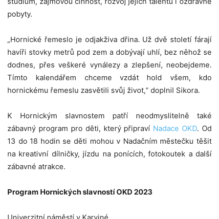
studium, zájmovou činnost, rozvoj jejich talentu i ozdravné
pobyty.
„Hornické řemeslo je odjakživa dřina. Už dvě století fárají
havíři stovky metrů pod zem a dobývají uhlí, bez něhož se
dodnes, přes veškeré vynálezy a zlepšení, neobejdeme.
Tímto kalendářem chceme vzdát hold všem, kdo
hornickému řemeslu zasvětili svůj život,“ doplnil Sikora.
K Hornickým slavnostem patří neodmyslitelně také
zábavný program pro děti, který připraví
Nadace OKD
. Od
13 do 18 hodin se děti mohou v Nadačním městečku těšit
na kreativní dílničky, jízdu na ponících, fotokoutek a další
zábavné atrakce.
Program Hornických slavností OKD 2023
Univerzitní náměstí v Karviné