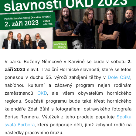
V parku Boženy Němcové v Karviné se bude v sobotu
2.
září 2023
slavit. Tradiční Hornické slavnosti, které se letos
ponesou v duchu 55. výročí zahájení těžby v
Dole ČSM
,
nabídnou kulturní a zábavný program nejen rodinám
zaměstnanců
OKD
, ale všem obyvatelům hornického
regionu. Součástí programu bude také křest hornického
kalendáře Zdař Bůh! s fotografiemi ostravského fotografa
Borise Rennera. Výtěžek z jeho prodeje poputuje
Spolku
svatá Barbora
, který podporuje děti, jimž zahynul rodič na
následky pracovního úrazu.