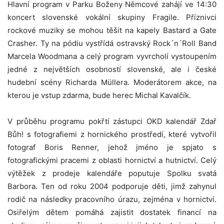
Hlavní program v Parku Boženy Němcové zahájí ve 14:30
koncert slovenské vokální skupiny Fragile. Příznivci
rockové muziky se mohou těšit na kapely Bastard a Gate
Crasher. Ty na pódiu vystřídá ostravský Rock´n´Roll Band
Marcela Woodmana a celý program vyvrcholí vystoupením
jedné z největších osobností slovenské, ale i české
hudební scény Richarda Müllera. Moderátorem akce, na
kterou je vstup zdarma, bude herec Michal Kavalčík.
V průběhu programu pokřtí zástupci OKD kalendář Zdař
Bůh! s fotografiemi z hornického prostředí, které vytvořil
fotograf Boris Renner, jehož jméno je spjato s
fotografickými pracemi z oblasti hornictví a hutnictví. Celý
výtěžek z prodeje kalendáře poputuje Spolku svatá
Barbora. Ten od roku 2004 podporuje děti, jimž zahynul
rodič na následky pracovního úrazu, zejména v hornictví.
Osiřelým dětem pomáhá zajistit dostatek financí na