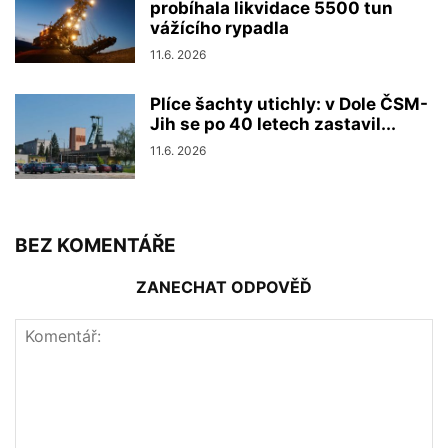
probíhala likvidace 5500 tun
vážícího rypadla
11.6. 2026
Plíce šachty utichly: v Dole ČSM-
Jih se po 40 letech zastavil...
11.6. 2026
BEZ KOMENTÁŘE
ZANECHAT ODPOVĚĎ