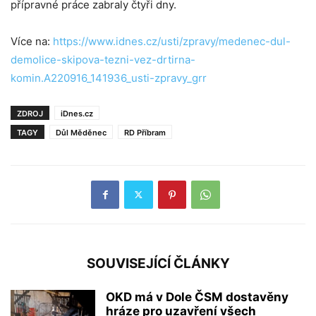
přípravné práce zabraly čtyři dny.
Více na:
https://www.idnes.cz/usti/zpravy/medenec-dul-
demolice-skipova-tezni-vez-drtirna-
komin.A220916_141936_usti-zpravy_grr
ZDROJ
iDnes.cz
TAGY
Důl Měděnec
RD Příbram
SOUVISEJÍCÍ ČLÁNKY
OKD má v Dole ČSM dostavěny
hráze pro uzavření všech