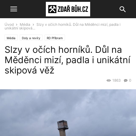
Úvod
Média
Slzy v očích horníků. Důl na Měděnci mizí, padla i
unikátní skipová...
Média
Doly a revíry
RD Příbram
Slzy v očích horníků. Důl na
Měděnci mizí, padla i unikátní
skipová věž
1863
0