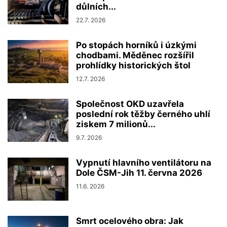
důlních...
22.7. 2026
Po stopách horníků i úzkými
chodbami. Měděnec rozšířil
prohlídky historických štol
12.7. 2026
Společnost OKD uzavřela
poslední rok těžby černého uhlí
ziskem 7 milionů...
9.7. 2026
Vypnutí hlavního ventilátoru na
Dole ČSM-Jih 11. června 2026
11.6. 2026
Smrt ocelového obra: Jak