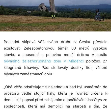
Poslední skipová věž svého druhu v Česku přestala
existovat. Železobetonovou téměř 60 metrů vysokou
stavbu a sousední o polovinu menší drtírnu v areálu
bývalého železnorudného dolu v Měděnci
položilo 27
kilogramů trhaviny. Pád sledovaly desítky lidí, včetně
bývalých zaměstnanců dolu.
„Obě věže odstřelujeme najednou a pád byl usměrněn do
prostoru vedle stojící haly, která je rovněž určena k
demolici,“ popsal před zahájením odpočítávání Jan Otys ze
společnosti, která má demolici na starosti s tím, že