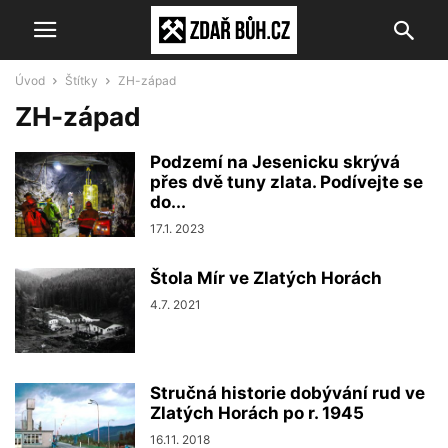
Úvod
Štítky
ZH-západ
ZH-západ
Podzemí na Jesenicku skrývá
přes dvě tuny zlata. Podívejte se
do...
17.1. 2023
Štola Mír ve Zlatých Horách
4.7. 2021
Stručná historie dobývání rud ve
Zlatých Horách po r. 1945
16.11. 2018