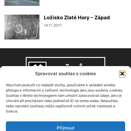
Ložisko Zlaté Hory – Západ
14.11. 2017
Spravovat souhlas s cookies
Abychom poskytli co nejlepší služby, používáme k ukládání a/nebo
přístupu k informacím o zařízení, technologie jako jsou soubory cookies.
Souhlas s těmito technologiemi nám umožní zpracovávat údaje, jako je
O NÁS
chování při procházení nebo jedinečná ID na tomto webu. Nesouhlas
nebo odvolání souhlasu může nepříznivě ovlivnit určité vlastnosti a
funkce.
Copyright © 2008–2026, zdarbuh.cz
Kontaktujte nás:
info@zdarbuh.cz
Příjmout